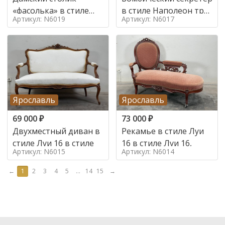
«фасолька» в стиле
в стиле Наполеон труа
Артикул: N6019
Артикул: N6017
Луи 16,
в стиле
Ярославль
Ярославль
69 000
₽
73 000
₽
Двухместный диван в
Рекамье в стиле Луи
стиле Луи 16 в стиле
16 в стиле Луи 16,
Артикул: N6015
Артикул: N6014
←
1
2
3
4
5
...
14
15
→