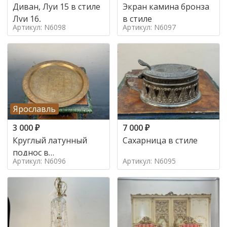
Диван, Луи 15 в стиле
Экран камина бронза
Луи 16,
в стиле
Артикул: N6098
Артикул: N6097
Ярославль
3 000
₽
7 000
₽
Круглый латунный
Сахарница в стиле
поднос в
Артикул: N6096
Артикул: N6095
марокканском стиле в
стиле