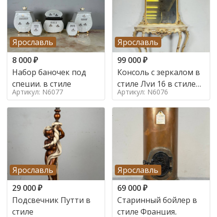
Ярославль
Ярославль
8 000
₽
99 000
₽
Набор баночек под
Консоль с зеркалом в
специи. в стиле
стиле Луи 16 в стиле
Артикул: N6077
Артикул: N6076
Луи 16, Италия,
Ярославль
Ярославль
29 000
₽
69 000
₽
Подсвечник Путти в
Старинный бойлер в
стиле
стиле Франция,