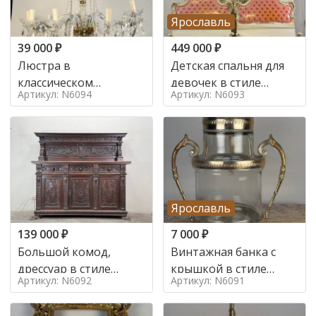
Ярославль
39 000
₽
449 000
₽
Люстра в
Детская спальня для
классическом
девочек в стиле
Артикул: N6094
Артикул: N6093
итальянском стиле на
итальянского барокко
10 ламп. в стиле
в стиле
Ярославль
139 000
₽
7 000
₽
Большой комод,
Винтажная банка с
дрессуар в стиле
крышкой в стиле
Артикул: N6092
Артикул: N6091
ренессанс,
Италия,