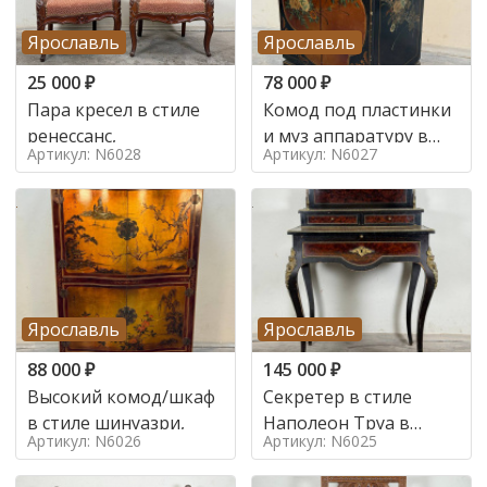
Ярославль
Ярославль
25 000
₽
78 000
₽
Пара кресел в стиле
Комод под пластинки
ренессанс,
и муз аппаратуру в
Артикул: N6028
Артикул: N6027
стиле шинуазри,
Ярославль
Ярославль
88 000
₽
145 000
₽
Высокий комод/шкаф
Секретер в стиле
в стиле шинуазри,
Наполеон Труа в
Артикул: N6026
Артикул: N6025
стиле 19 век