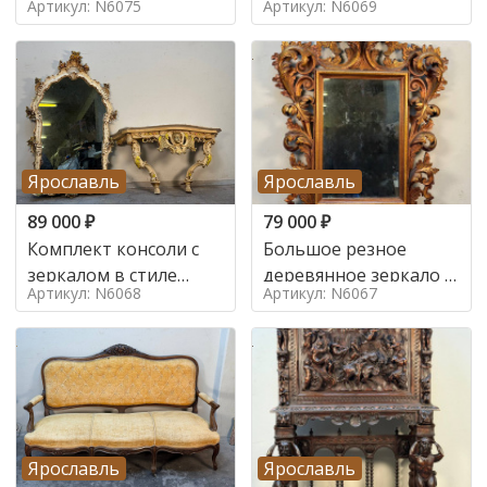
Артикул: N6075
Артикул: N6069
Ярославль
Ярославль
89 000
₽
79 000
₽
Комплект консоли с
Большое резное
зеркалом в стиле
деревянное зеркало с
Артикул: N6068
Артикул: N6067
ренессанс,
золочением в стиле
Ярославль
Ярославль