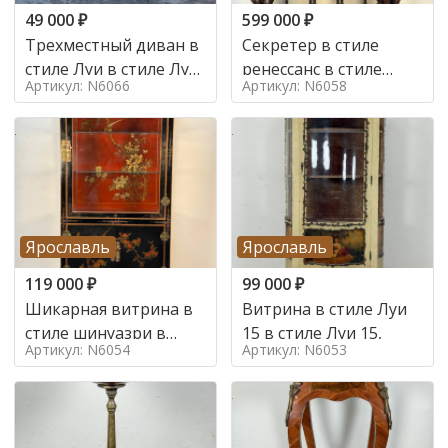
49 000
₽
599 000
₽
Трехместный диван в
Секретер в стиле
стиле Луи в стиле Луи
ренессанс в стиле
Артикул: N6066
Артикул: N6058
16,
ренессанс, 19 век
Ярославль
Ярославль
119 000
₽
99 000
₽
Шикарная витрина в
Витрина в стиле Луи
стиле шинуазри в
15 в стиле Луи 15,
Артикул: N6054
Артикул: N6053
стиле шинуазри,