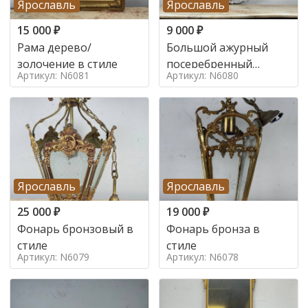
Ярославль
Ярославль
15 000
₽
9 000
₽
Рама дерево/
Большой ажурный
золочение в стиле
посеребренный
Артикул: N6081
Артикул: N6080
поднос в стиле
Ярославль
Ярославль
25 000
₽
19 000
₽
Фонарь бронзовый в
Фонарь бронза в
стиле
стиле
Артикул: N6079
Артикул: N6078