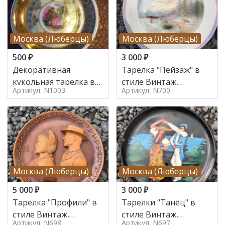
Москва (Люберцы)
Москва (Люберцы)
500
₽
3 000
₽
Декоративная
Тарелка "Пейзаж" в
кукольная тарелка в
стиле Винтаж,
Артикул: N1003
Артикул: N700
стиле
Франция, Середина 20
века
Москва (Люберцы)
Москва (Люберцы)
5 000
₽
3 000
₽
Тарелка "Профили" в
Тарелки "Танец" в
стиле Винтаж,
стиле Винтаж,
Артикул: N698
Артикул: N697