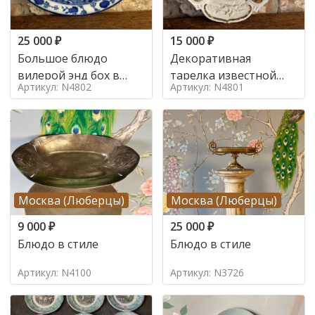
25 000
₽
15 000
₽
Большое блюдо
Декоративная
вилерой энд бох в
тарелка известной
Артикул: N4802
Артикул: N4801
стиле рубеж 19/20вв
фирмы в стиле 19в
Москва (Люберцы)
Москва (Люберцы)
9 000
₽
25 000
₽
Блюдо в стиле
Блюдо в стиле
Артикул: N4100
Артикул: N3726