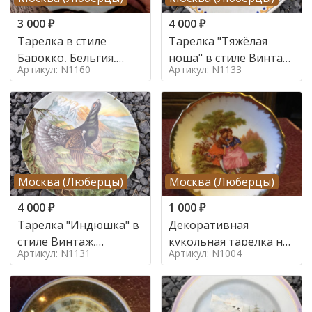
3 000
₽
4 000
₽
Тарелка в стиле
Тарелка "Тяжёлая
Барокко, Бельгия,
ноша" в стиле Винтаж,
Артикул: N1160
Артикул: N1133
Середина 20 века
Франция, Конец 20
века
Москва (Люберцы)
Москва (Люберцы)
4 000
₽
1 000
₽
Тарелка "Индюшка" в
Декоративная
стиле Винтаж,
кукольная тарелка на
Артикул: N1131
Артикул: N1004
Франция, Середина 20
подставке в стиле
века