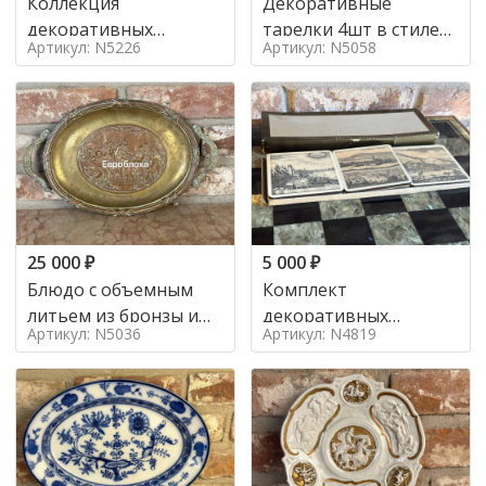
Коллекция
Декоративные
декоративных
тарелки 4шт в стиле
Артикул: N5226
Артикул: N5058
тарелок Лимож. в
Англия, начало 20в
стиле
25 000
₽
5 000
₽
Блюдо с объемным
Комплект
литьем из бронзы и
декоративных
Артикул: N5036
Артикул: N4819
меди в стиле
подставок под
Франция, 19в
горячее в коробке в
стиле