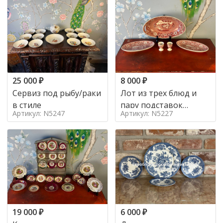
25 000
₽
8 000
₽
Сервиз под рыбу/раки
Лот из трех блюд и
в стиле
пару подставок
Артикул: N5247
Артикул: N5227
Maastricht Tea Drinker
by Societe Ceramique в
стиле Голландия,
19 000
₽
6 000
₽