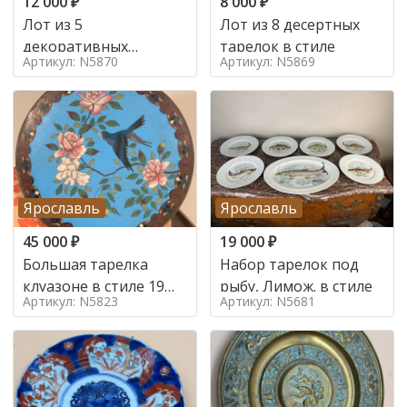
12 000
₽
8 000
₽
Лот из 5
Лот из 8 десертных
декоративных
тарелок в стиле
Артикул: N5870
Артикул: N5869
тарелок, деколь в
стиле Франция,
Ярославль
Ярославль
45 000
₽
19 000
₽
Большая тарелка
Набор тарелок под
клуазоне в стиле 19
рыбу, Лимож. в стиле
Артикул: N5823
Артикул: N5681
век