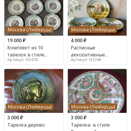
Москва (Люберцы)
Москва (Люберцы)
19 000
₽
4 000
₽
Комплект из 10
Расписные
тарелок в стиле
декоративные
Артикул: N3478
Артикул: N3346
Эклектика, Франция,
тарелки в стиле
Начало 20 века
Эклектика, Франция,
Начало 20 века
Москва (Люберцы)
Москва (Люберцы)
3 000
₽
3 000
₽
Тарелка дерево
Тарелка- в стиле