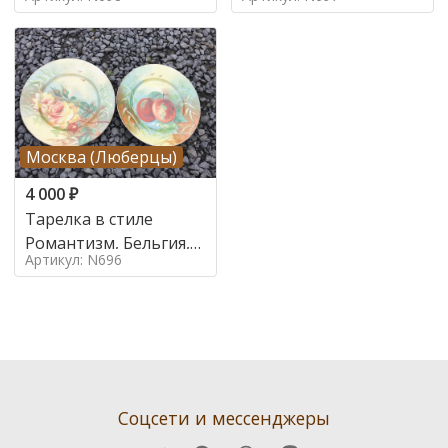
Франция, Середина 20
Франция, Середина 20
века
века
Москва (Люберцы)
4 000
₽
Тарелка в стиле
Романтизм, Бельгия,
Артикул: N696
Конец 20 века
Соцсети и мессенджеры