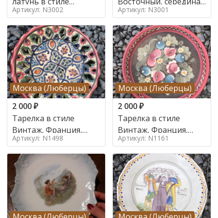
латунь в стиле
Восточный, середина
Артикул: N3002
Артикул: N3001
артдеко, середина 20
20 века
века
Москва (Люберцы)
Москва (Люберцы)
2 000
₽
2 000
₽
Тарелка в стиле
Тарелка в стиле
Винтаж, Франция,
Винтаж, Франция,
Артикул: N1498
Артикул: N1161
Середина 20 века
Середина 20 века
Москва (Люберцы)
Москва (Люберцы)