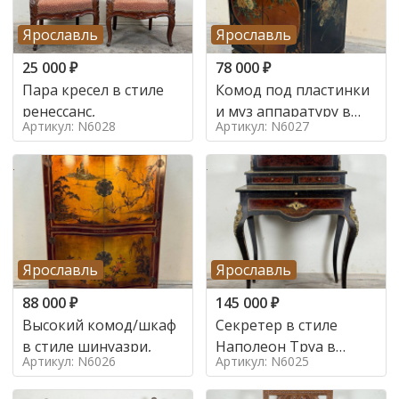
Ярославль
Ярославль
25 000
₽
78 000
₽
Пара кресел в стиле
Комод под пластинки
ренессанс,
и муз аппаратуру в
Артикул: N6028
Артикул: N6027
стиле шинуазри,
Ярославль
Ярославль
88 000
₽
145 000
₽
Высокий комод/шкаф
Секретер в стиле
в стиле шинуазри,
Наполеон Труа в
Артикул: N6026
Артикул: N6025
стиле 19 век