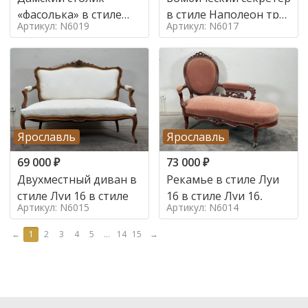
«фасолька» в стиле
в стиле Наполеон труа
Артикул: N6019
Артикул: N6017
Луи 16,
в стиле
Ярославль
Ярославль
69 000
₽
73 000
₽
Двухместный диван в
Рекамье в стиле Луи
стиле Луи 16 в стиле
16 в стиле Луи 16,
Артикул: N6015
Артикул: N6014
←
1
2
3
4
5
...
14
15
→