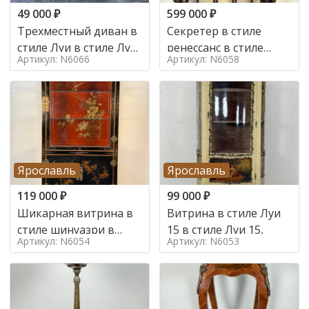
49 000
₽
599 000
₽
Трехместный диван в
Секретер в стиле
стиле Луи в стиле Луи
ренессанс в стиле
Артикул: N6066
Артикул: N6058
16,
ренессанс, 19 век
Ярославль
Ярославль
119 000
₽
99 000
₽
Шикарная витрина в
Витрина в стиле Луи
стиле шинуазри в
15 в стиле Луи 15,
Артикул: N6054
Артикул: N6053
стиле шинуазри,