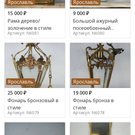
Ярославль
Ярославль
15 000
₽
9 000
₽
Рама дерево/
Большой ажурный
золочение в стиле
посеребренный
Артикул: N6081
Артикул: N6080
поднос в стиле
Ярославль
Ярославль
25 000
₽
19 000
₽
Фонарь бронзовый в
Фонарь бронза в
стиле
стиле
Артикул: N6079
Артикул: N6078