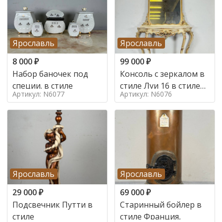
Ярославль
Ярославль
8 000
₽
99 000
₽
Набор баночек под
Консоль с зеркалом в
специи. в стиле
стиле Луи 16 в стиле
Артикул: N6077
Артикул: N6076
Луи 16, Италия,
Ярославль
Ярославль
29 000
₽
69 000
₽
Подсвечник Путти в
Старинный бойлер в
стиле
стиле Франция,