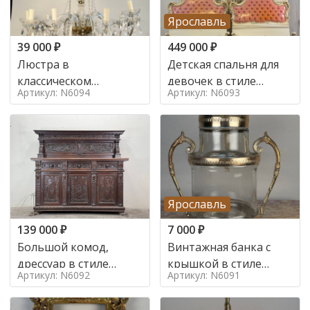
Ярославль
39 000
₽
449 000
₽
Люстра в
Детская спальня для
классическом
девочек в стиле
Артикул: N6094
Артикул: N6093
итальянском стиле на
итальянского барокко
10 ламп. в стиле
в стиле
Ярославль
139 000
₽
7 000
₽
Большой комод,
Винтажная банка с
дрессуар в стиле
крышкой в стиле
Артикул: N6092
Артикул: N6091
ренессанс,
Италия,