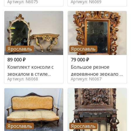
Артикул: N6075
Артикул: N6069
Ярославль
Ярославль
89 000
₽
79 000
₽
Комплект консоли с
Большое резное
зеркалом в стиле
деревянное зеркало с
Артикул: N6068
Артикул: N6067
ренессанс,
золочением в стиле
Ярославль
Ярославль