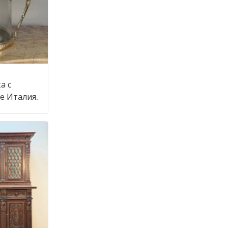
а с
крышкой в стиле Италия,