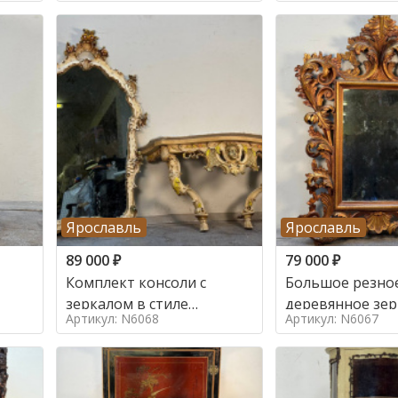
Ярославль
Ярославль
89 000
₽
79 000
₽
Комплект консоли с
Большое резно
зеркалом в стиле
деревянное зер
Артикул: N6068
Артикул: N6067
ренессанс,
золочением в с