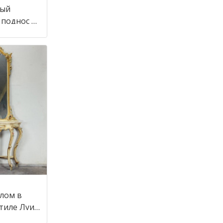
ный
 поднос в
алом в
стиле Луи