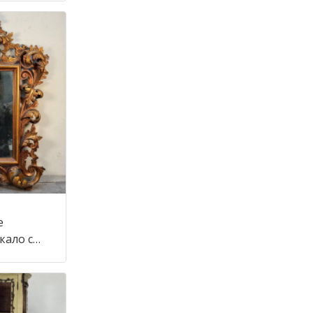
е
кало с
тиле