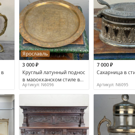
Ярославль
3 000
₽
7 000
₽
 в
Круглый латунный поднос
Сахарница в ст
в марокканском стиле в
Артикул: N6096
Артикул: N6095
стиле