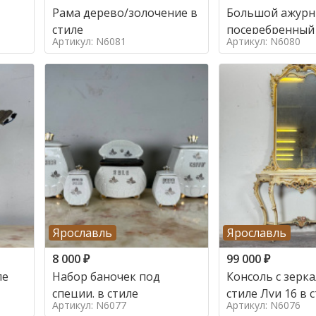
Рама дерево/золочение в
Большой ажур
стиле
посеребренный
Артикул: N6081
Артикул: N6080
стиле
Ярославль
Ярославль
8 000
₽
99 000
₽
ле
Набор баночек под
Консоль с зерк
специи. в стиле
стиле Луи 16 в 
Артикул: N6077
Артикул: N6076
16, Италия,