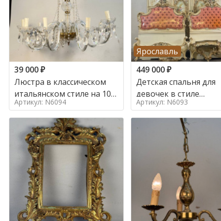
Ярославль
39 000
₽
449 000
₽
Люстра в классическом
Детская спальня для
итальянском стиле на 10
девочек в стиле
Артикул: N6094
Артикул: N6093
ламп. в стиле
итальянского барокк
стиле