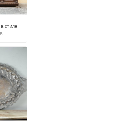
в стиле
 век