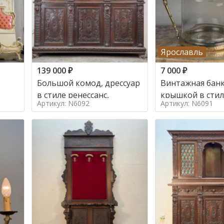
Ярославль
139 000
₽
7 000
₽
Большой комод, дрессуар
Винтажная банк
в стиле ренессанс,
Артикул: N6092
Артикул: N6091
о в