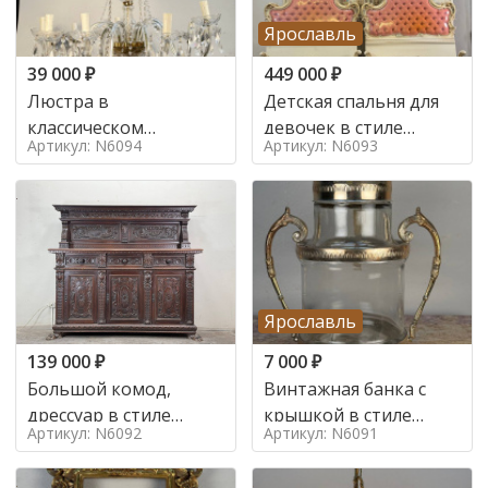
Ярославль
39 000
₽
449 000
₽
Люстра в
Детская спальня для
классическом
девочек в стиле
Артикул: N6094
Артикул: N6093
итальянском стиле на
итальянского барокко
10 ламп. в стиле
в стиле
Ярославль
139 000
₽
7 000
₽
Большой комод,
Винтажная банка с
дрессуар в стиле
крышкой в стиле
Артикул: N6092
Артикул: N6091
ренессанс,
Италия,