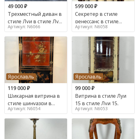
49 000
₽
599 000
₽
Трехместный диван в
Секретер в стиле
стиле Луи в стиле Луи
ренессанс в стиле
Артикул: N6066
Артикул: N6058
16,
ренессанс, 19 век
Ярославль
Ярославль
119 000
₽
99 000
₽
Шикарная витрина в
Витрина в стиле Луи
стиле шинуазри в
15 в стиле Луи 15,
Артикул: N6054
Артикул: N6053
стиле шинуазри,