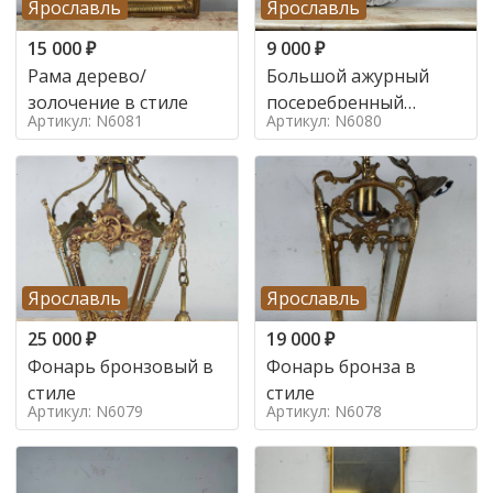
Ярославль
Ярославль
15 000
₽
9 000
₽
Рама дерево/
Большой ажурный
золочение в стиле
посеребренный
Артикул: N6081
Артикул: N6080
поднос в стиле
Ярославль
Ярославль
25 000
₽
19 000
₽
Фонарь бронзовый в
Фонарь бронза в
стиле
стиле
Артикул: N6079
Артикул: N6078