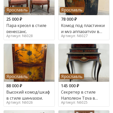
Ярославль
Ярославль
25 000
₽
78 000
₽
Пара кресел в стиле
Комод под пластинки
ренессанс,
и муз аппаратуру в
Артикул: N6028
Артикул: N6027
стиле шинуазри,
Ярославль
Ярославль
88 000
₽
145 000
₽
Высокий комод/шкаф
Секретер в стиле
в стиле шинуазри,
Наполеон Труа в
Артикул: N6026
Артикул: N6025
стиле 19 век