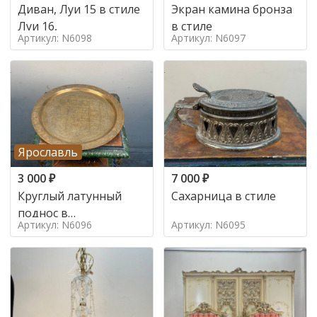
Диван, Луи 15 в стиле
Экран камина бронза
Луи 16,
в стиле
Артикул: N6098
Артикул: N6097
Ярославль
3 000
₽
7 000
₽
Круглый латунный
Сахарница в стиле
поднос в
Артикул: N6096
Артикул: N6095
марокканском стиле в
стиле