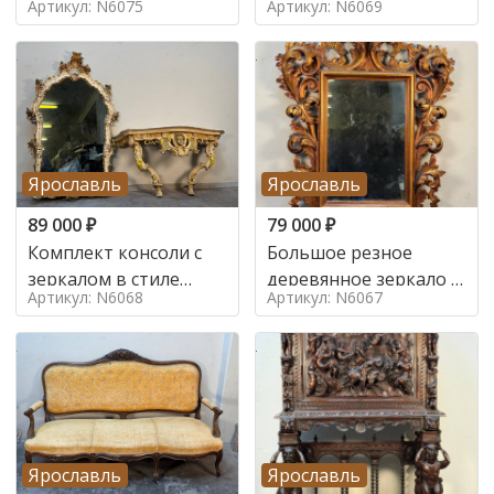
Артикул: N6075
Артикул: N6069
Ярославль
Ярославль
89 000
₽
79 000
₽
Комплект консоли с
Большое резное
зеркалом в стиле
деревянное зеркало с
Артикул: N6068
Артикул: N6067
ренессанс,
золочением в стиле
Ярославль
Ярославль