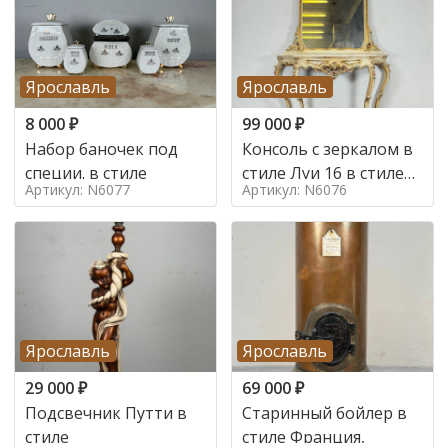
Ярославль
Ярославль
8 000
₽
99 000
₽
Набор баночек под
Консоль с зеркалом в
специи. в стиле
стиле Луи 16 в стиле
Артикул: N6077
Артикул: N6076
Луи 16, Италия,
Ярославль
Ярославль
29 000
₽
69 000
₽
Подсвечник Путти в
Старинный бойлер в
стиле
стиле Франция,