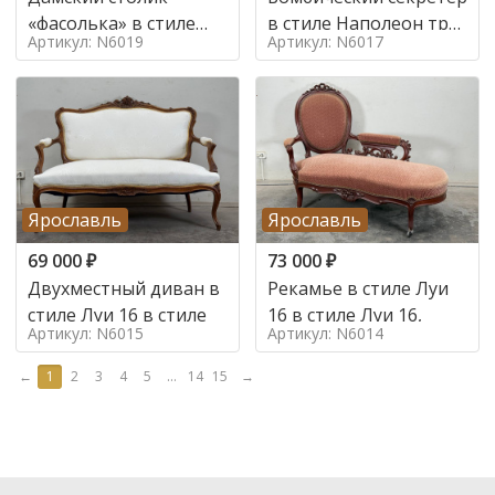
«фасолька» в стиле
в стиле Наполеон труа
Артикул: N6019
Артикул: N6017
Луи 16,
в стиле
Ярославль
Ярославль
69 000
₽
73 000
₽
Двухместный диван в
Рекамье в стиле Луи
стиле Луи 16 в стиле
16 в стиле Луи 16,
Артикул: N6015
Артикул: N6014
←
1
2
3
4
5
...
14
15
→