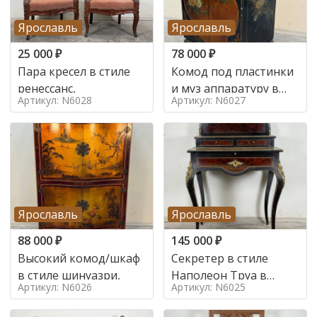
Ярославль
Ярославль
25 000
₽
78 000
₽
Пара кресел в стиле
Комод под пластинки
ренессанс,
и муз аппаратуру в
Артикул: N6028
Артикул: N6027
стиле шинуазри,
Ярославль
Ярославль
88 000
₽
145 000
₽
Высокий комод/шкаф
Секретер в стиле
в стиле шинуазри,
Наполеон Труа в
Артикул: N6026
Артикул: N6025
стиле 19 век