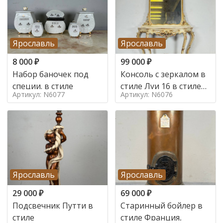
Ярославль
Ярославль
8 000
₽
99 000
₽
Набор баночек под
Консоль с зеркалом в
специи. в стиле
стиле Луи 16 в стиле
Артикул: N6077
Артикул: N6076
Луи 16, Италия,
Ярославль
Ярославль
29 000
₽
69 000
₽
Подсвечник Путти в
Старинный бойлер в
стиле
стиле Франция,