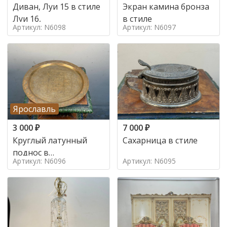
Диван, Луи 15 в стиле
Экран камина бронза
Луи 16,
в стиле
Артикул: N6098
Артикул: N6097
Ярославль
3 000
₽
7 000
₽
Круглый латунный
Сахарница в стиле
поднос в
Артикул: N6096
Артикул: N6095
марокканском стиле в
стиле