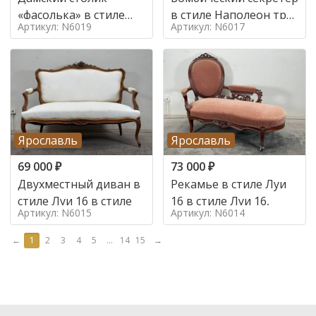
«фасолька» в стиле
в стиле Наполеон труа
Артикул: N6019
Артикул: N6017
Луи 16,
в стиле
Ярославль
Ярославль
69 000
₽
73 000
₽
Двухместный диван в
Рекамье в стиле Луи
стиле Луи 16 в стиле
16 в стиле Луи 16,
Артикул: N6015
Артикул: N6014
←
1
2
3
4
5
...
14
15
→