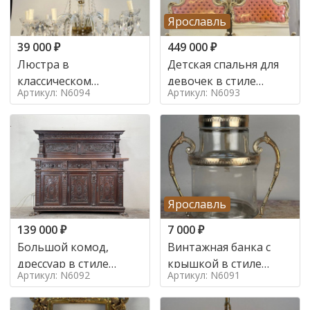
Ярославль
39 000
₽
449 000
₽
Люстра в
Детская спальня для
классическом
девочек в стиле
Артикул: N6094
Артикул: N6093
итальянском стиле на
итальянского барокко
10 ламп. в стиле
в стиле
Ярославль
139 000
₽
7 000
₽
Большой комод,
Винтажная банка с
дрессуар в стиле
крышкой в стиле
Артикул: N6092
Артикул: N6091
ренессанс,
Италия,