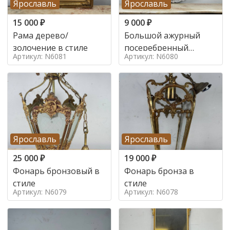
Ярославль
Ярославль
15 000
₽
9 000
₽
Рама дерево/
Большой ажурный
золочение в стиле
посеребренный
Артикул: N6081
Артикул: N6080
поднос в стиле
Ярославль
Ярославль
25 000
₽
19 000
₽
Фонарь бронзовый в
Фонарь бронза в
стиле
стиле
Артикул: N6079
Артикул: N6078