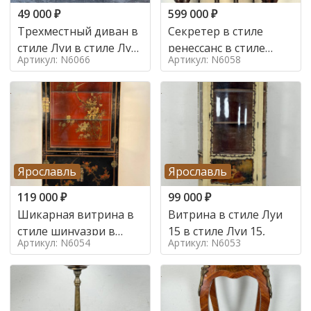
49 000
₽
599 000
₽
Трехместный диван в
Секретер в стиле
стиле Луи в стиле Луи
ренессанс в стиле
Артикул: N6066
Артикул: N6058
16,
ренессанс, 19 век
Ярославль
Ярославль
119 000
₽
99 000
₽
Шикарная витрина в
Витрина в стиле Луи
стиле шинуазри в
15 в стиле Луи 15,
Артикул: N6054
Артикул: N6053
стиле шинуазри,