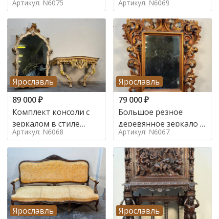
Артикул: N6075
Артикул: N6069
Ярославль
Ярославль
89 000
₽
79 000
₽
Комплект консоли с
Большое резное
зеркалом в стиле
деревянное зеркало с
Артикул: N6068
Артикул: N6067
ренессанс,
золочением в стиле
Ярославль
Ярославль