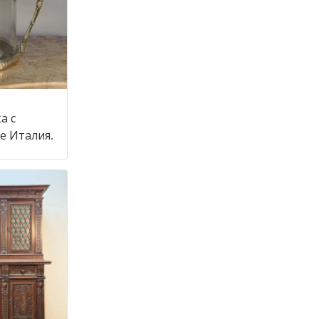
а с
крышкой в стиле Италия,