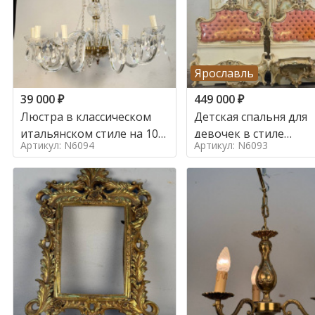
Ярославль
39 000
₽
449 000
₽
Люстра в классическом
Детская спальня для
итальянском стиле на 10
девочек в стиле
Артикул: N6094
Артикул: N6093
ламп. в стиле
итальянского барокк
стиле