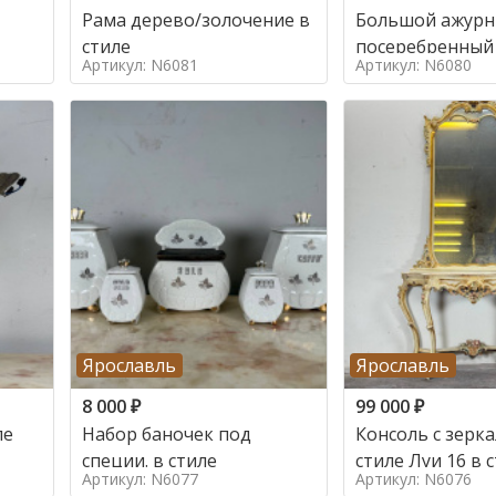
Рама дерево/золочение в
Большой ажур
стиле
посеребренный
Артикул: N6081
Артикул: N6080
стиле
Ярославль
Ярославль
8 000
₽
99 000
₽
ле
Набор баночек под
Консоль с зерк
специи. в стиле
стиле Луи 16 в 
Артикул: N6077
Артикул: N6076
16, Италия,