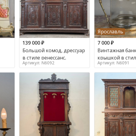
Ярославль
139 000
₽
7 000
₽
Большой комод, дрессуар
Винтажная банк
в стиле ренессанс,
Артикул: N6092
Артикул: N6091
о в