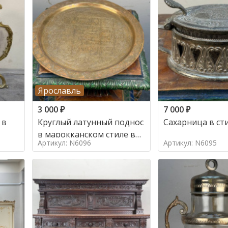
Ярославль
3 000
₽
7 000
₽
 в
Круглый латунный поднос
Сахарница в ст
в марокканском стиле в
Артикул: N6096
Артикул: N6095
стиле