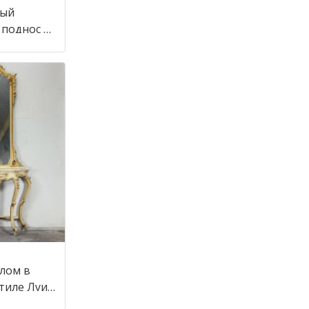
ный
 поднос в
алом в
стиле Луи