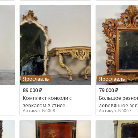
Ярославль
Ярославль
89 000
₽
79 000
₽
Комплект консоли с
Большое резно
зеркалом в стиле
деревянное зер
Артикул: N6068
Артикул: N6067
ренессанс,
золочением в с