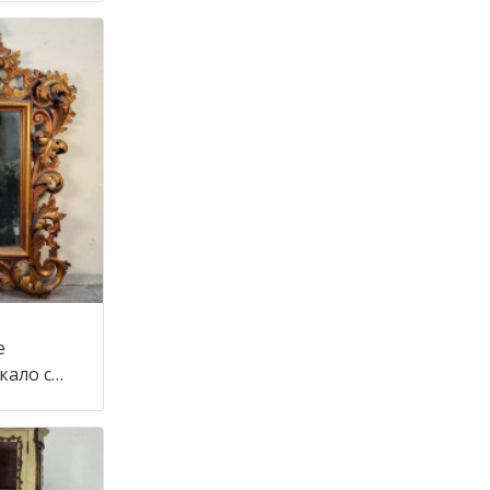
е
кало с
тиле