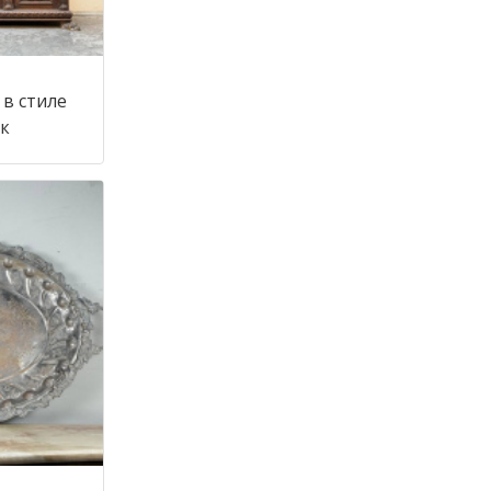
в стиле
 век