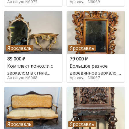
Артикул: N6075
Артикул: N6069
Ярославль
Ярославль
89 000
₽
79 000
₽
Комплект консоли с
Большое резное
зеркалом в стиле
деревянное зеркало с
Артикул: N6068
Артикул: N6067
ренессанс,
золочением в стиле
Ярославль
Ярославль