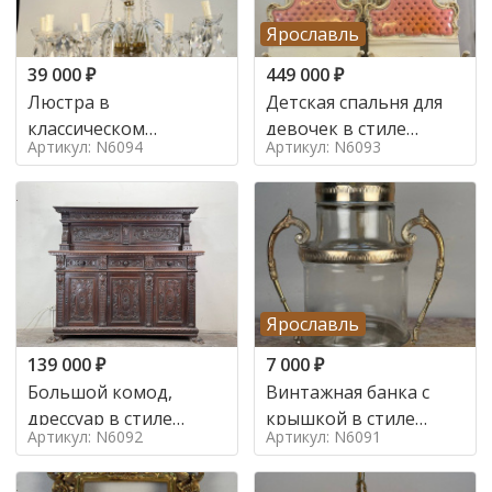
Ярославль
39 000
₽
449 000
₽
Люстра в
Детская спальня для
классическом
девочек в стиле
Артикул: N6094
Артикул: N6093
итальянском стиле на
итальянского барокко
10 ламп. в стиле
в стиле
Ярославль
139 000
₽
7 000
₽
Большой комод,
Винтажная банка с
дрессуар в стиле
крышкой в стиле
Артикул: N6092
Артикул: N6091
ренессанс,
Италия,