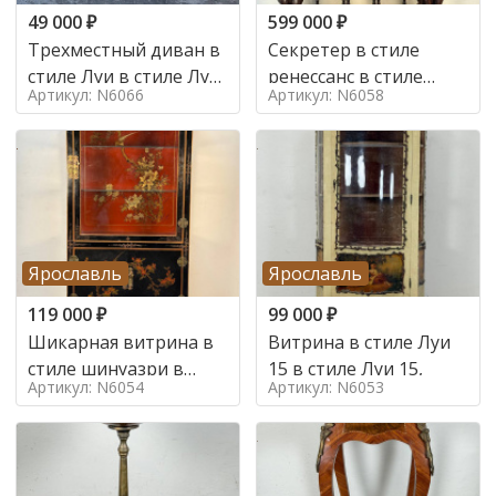
49 000
₽
599 000
₽
Трехместный диван в
Секретер в стиле
стиле Луи в стиле Луи
ренессанс в стиле
Артикул: N6066
Артикул: N6058
16,
ренессанс, 19 век
Ярославль
Ярославль
119 000
₽
99 000
₽
Шикарная витрина в
Витрина в стиле Луи
стиле шинуазри в
15 в стиле Луи 15,
Артикул: N6054
Артикул: N6053
стиле шинуазри,