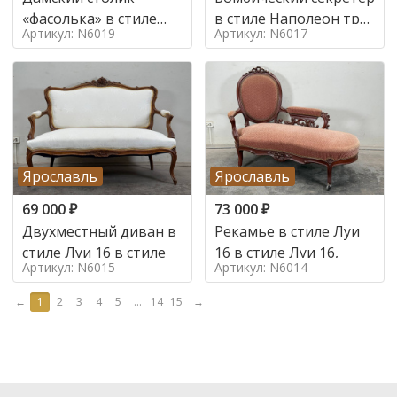
«фасолька» в стиле
в стиле Наполеон труа
Артикул: N6019
Артикул: N6017
Луи 16,
в стиле
Ярославль
Ярославль
69 000
₽
73 000
₽
Двухместный диван в
Рекамье в стиле Луи
стиле Луи 16 в стиле
16 в стиле Луи 16,
Артикул: N6015
Артикул: N6014
←
1
2
3
4
5
...
14
15
→