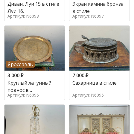
Диван, Луи 15 в стиле
Экран камина бронза
Луи 16,
в стиле
Артикул: N6098
Артикул: N6097
Ярославль
3 000
₽
7 000
₽
Круглый латунный
Сахарница в стиле
поднос в
Артикул: N6096
Артикул: N6095
марокканском стиле в
стиле