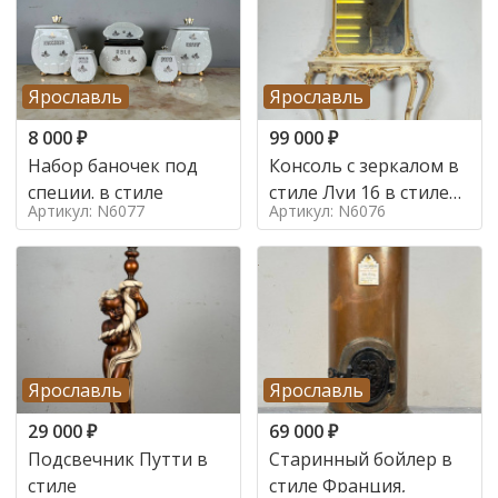
Ярославль
Ярославль
8 000
₽
99 000
₽
Набор баночек под
Консоль с зеркалом в
специи. в стиле
стиле Луи 16 в стиле
Артикул: N6077
Артикул: N6076
Луи 16, Италия,
Ярославль
Ярославль
29 000
₽
69 000
₽
Подсвечник Путти в
Старинный бойлер в
стиле
стиле Франция,