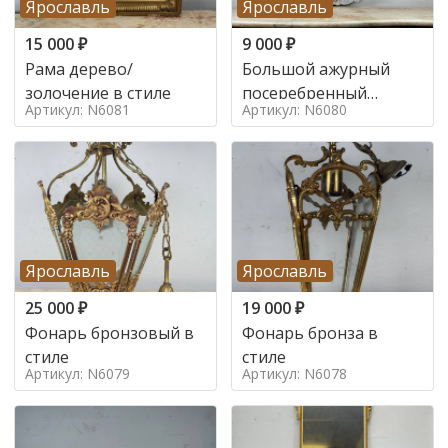
Ярославль
Ярославль
15 000
₽
9 000
₽
Рама дерево/
Большой ажурный
золочение в стиле
посеребренный
Артикул: N6081
Артикул: N6080
поднос в стиле
Ярославль
Ярославль
25 000
₽
19 000
₽
Фонарь бронзовый в
Фонарь бронза в
стиле
стиле
Артикул: N6079
Артикул: N6078