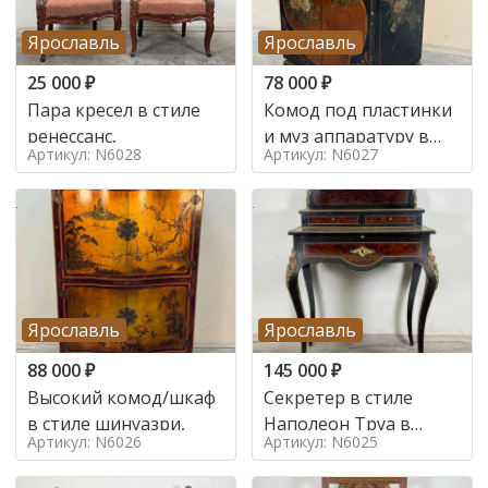
Ярославль
Ярославль
25 000
₽
78 000
₽
Пара кресел в стиле
Комод под пластинки
ренессанс,
и муз аппаратуру в
Артикул: N6028
Артикул: N6027
стиле шинуазри,
Ярославль
Ярославль
88 000
₽
145 000
₽
Высокий комод/шкаф
Секретер в стиле
в стиле шинуазри,
Наполеон Труа в
Артикул: N6026
Артикул: N6025
стиле 19 век