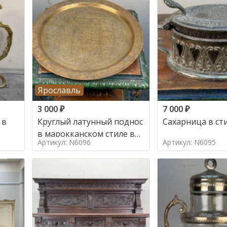
Ярославль
3 000
₽
7 000
₽
 в
Круглый латунный поднос
Сахарница в ст
в марокканском стиле в
Артикул: N6096
Артикул: N6095
стиле