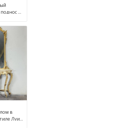
ный
 поднос в
алом в
стиле Луи