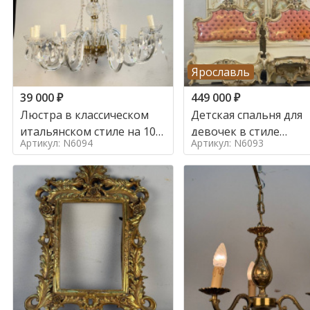
Ярославль
39 000
₽
449 000
₽
Люстра в классическом
Детская спальня для
итальянском стиле на 10
девочек в стиле
Артикул: N6094
Артикул: N6093
ламп. в стиле
итальянского барокк
стиле