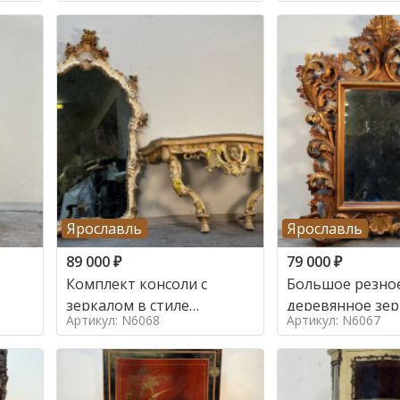
Ярославль
Ярославль
89 000
₽
79 000
₽
Комплект консоли с
Большое резно
зеркалом в стиле
деревянное зер
Артикул: N6068
Артикул: N6067
ренессанс,
золочением в с