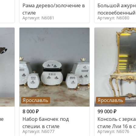
Рама дерево/золочение в
Большой ажур
стиле
посеребренный
Артикул: N6081
Артикул: N6080
стиле
Ярославль
Ярославль
8 000
₽
99 000
₽
ле
Набор баночек под
Консоль с зерк
специи. в стиле
стиле Луи 16 в 
Артикул: N6077
Артикул: N6076
16, Италия,