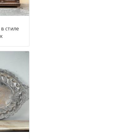
в стиле
 век