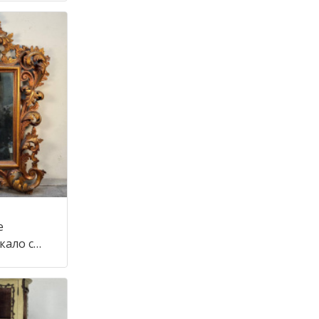
е
кало с
тиле