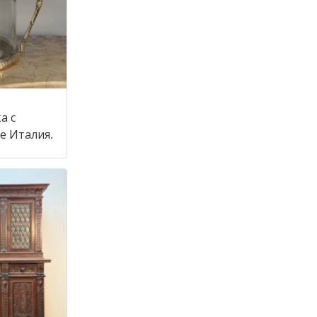
а с
крышкой в стиле Италия,