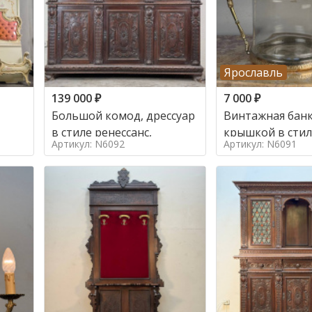
Ярославль
139 000
₽
7 000
₽
Большой комод, дрессуар
Винтажная банк
в стиле ренессанс,
Артикул: N6092
Артикул: N6091
о в