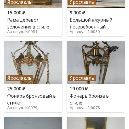
Ярославль
Ярославль
15 000
₽
9 000
₽
Рама дерево/
Большой ажурный
золочение в стиле
посеребренный
Артикул: N6081
Артикул: N6080
поднос в стиле
Ярославль
Ярославль
25 000
₽
19 000
₽
Фонарь бронзовый в
Фонарь бронза в
стиле
стиле
Артикул: N6079
Артикул: N6078