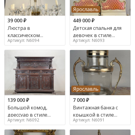
Ярославль
39 000
₽
449 000
₽
Люстра в
Детская спальня для
классическом
девочек в стиле
Артикул: N6094
Артикул: N6093
итальянском стиле на
итальянского барокко
10 ламп. в стиле
в стиле
Ярославль
139 000
₽
7 000
₽
Большой комод,
Винтажная банка с
дрессуар в стиле
крышкой в стиле
Артикул: N6092
Артикул: N6091
ренессанс,
Италия,