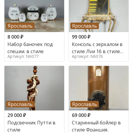
Ярославль
Ярославль
8 000
₽
99 000
₽
Набор баночек под
Консоль с зеркалом в
специи. в стиле
стиле Луи 16 в стиле
Артикул: N6077
Артикул: N6076
Луи 16, Италия,
Ярославль
Ярославль
29 000
₽
69 000
₽
Подсвечник Путти в
Старинный бойлер в
стиле
стиле Франция,