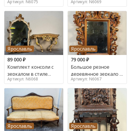
Артикул: N6075
Артикул: N6069
Ярославль
Ярославль
89 000
₽
79 000
₽
Комплект консоли с
Большое резное
зеркалом в стиле
деревянное зеркало с
Артикул: N6068
Артикул: N6067
ренессанс,
золочением в стиле
Ярославль
Ярославль