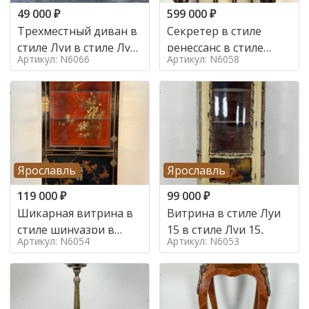
49 000
₽
599 000
₽
Трехместный диван в
Секретер в стиле
стиле Луи в стиле Луи
ренессанс в стиле
Артикул: N6066
Артикул: N6058
16,
ренессанс, 19 век
Ярославль
Ярославль
119 000
₽
99 000
₽
Шикарная витрина в
Витрина в стиле Луи
стиле шинуазри в
15 в стиле Луи 15,
Артикул: N6054
Артикул: N6053
стиле шинуазри,