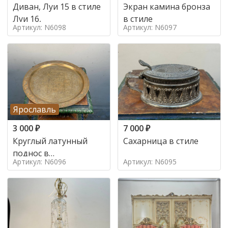
Диван, Луи 15 в стиле
Экран камина бронза
Луи 16,
в стиле
Артикул: N6098
Артикул: N6097
Ярославль
3 000
₽
7 000
₽
Круглый латунный
Сахарница в стиле
поднос в
Артикул: N6096
Артикул: N6095
марокканском стиле в
стиле