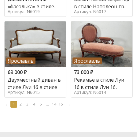
«фасолька» в стиле
в стиле Наполеон труа
Артикул: N6019
Артикул: N6017
Луи 16,
в стиле
Ярославль
Ярославль
69 000
₽
73 000
₽
Двухместный диван в
Рекамье в стиле Луи
стиле Луи 16 в стиле
16 в стиле Луи 16,
Артикул: N6015
Артикул: N6014
←
1
2
3
4
5
...
14
15
→