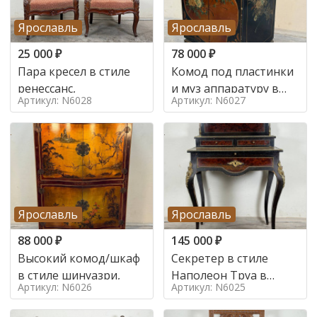
Ярославль
Ярославль
25 000
₽
78 000
₽
Пара кресел в стиле
Комод под пластинки
ренессанс,
и муз аппаратуру в
Артикул: N6028
Артикул: N6027
стиле шинуазри,
Ярославль
Ярославль
88 000
₽
145 000
₽
Высокий комод/шкаф
Секретер в стиле
в стиле шинуазри,
Наполеон Труа в
Артикул: N6026
Артикул: N6025
стиле 19 век