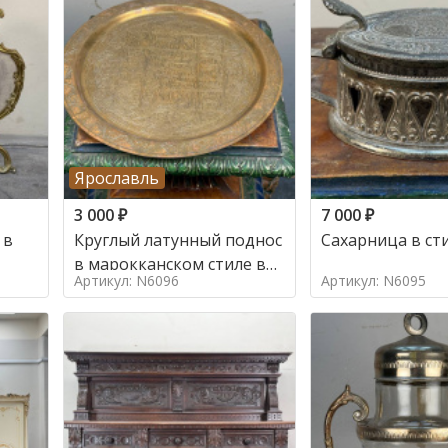
Ярославль
3 000
₽
7 000
₽
 в
Круглый латунный поднос
Сахарница в ст
в марокканском стиле в
Артикул: N6096
Артикул: N6095
стиле