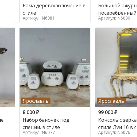
Рама дерево/золочение в
Большой ажур
стиле
посеребренный
Артикул: N6081
Артикул: N6080
стиле
Ярославль
Ярославль
8 000
₽
99 000
₽
ле
Набор баночек под
Консоль с зерк
специи. в стиле
стиле Луи 16 в 
Артикул: N6077
Артикул: N6076
16, Италия,