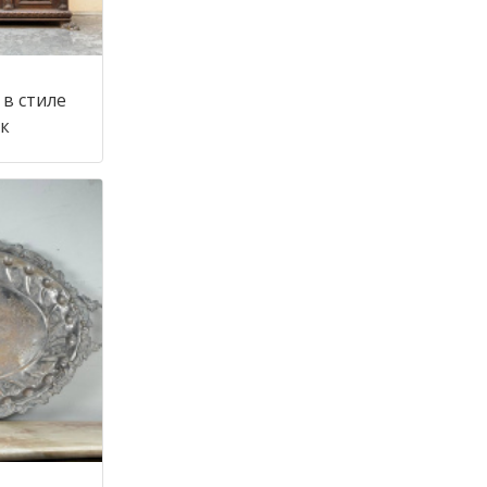
в стиле
 век