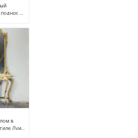
ный
 поднос в
алом в
стиле Луи