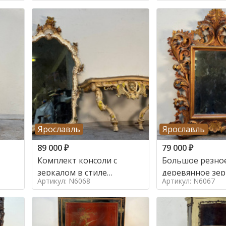
Ярославль
Ярославль
89 000
₽
79 000
₽
Комплект консоли с
Большое резно
зеркалом в стиле
деревянное зер
Артикул: N6068
Артикул: N6067
ренессанс,
золочением в с