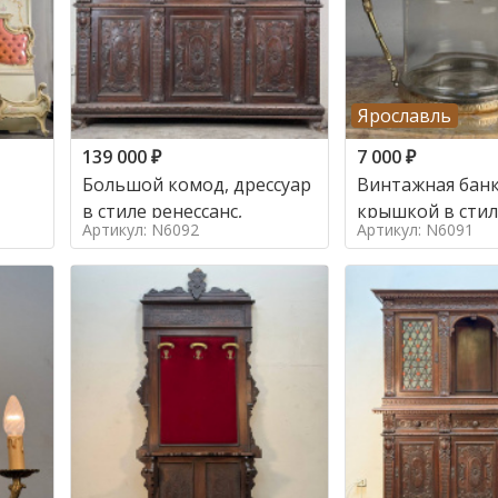
Ярославль
139 000
₽
7 000
₽
Большой комод, дрессуар
Винтажная банк
в стиле ренессанс,
Артикул: N6092
Артикул: N6091
о в