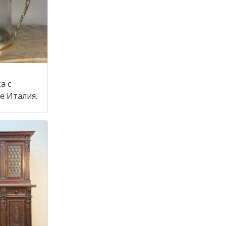
а с
крышкой в стиле Италия,