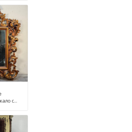
е
кало с
тиле