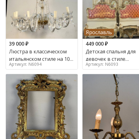
Ярославль
39 000
₽
449 000
₽
Люстра в классическом
Детская спальня для
итальянском стиле на 10
девочек в стиле
Артикул: N6094
Артикул: N6093
ламп. в стиле
итальянского барокк
стиле