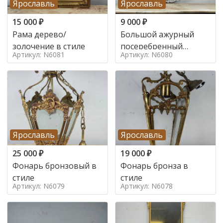
Ярославль
Ярославль
15 000
₽
9 000
₽
Рама дерево/
Большой ажурный
золочение в стиле
посеребренный
Артикул: N6081
Артикул: N6080
поднос в стиле
Ярославль
Ярославль
25 000
₽
19 000
₽
Фонарь бронзовый в
Фонарь бронза в
стиле
стиле
Артикул: N6079
Артикул: N6078