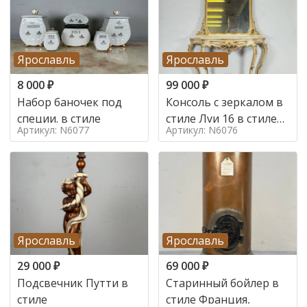
Ярославль
Ярославль
8 000
₽
99 000
₽
Набор баночек под
Консоль с зеркалом в
специи. в стиле
стиле Луи 16 в стиле
Артикул: N6077
Артикул: N6076
Луи 16, Италия,
Ярославль
Ярославль
29 000
₽
69 000
₽
Подсвечник Путти в
Старинный бойлер в
стиле
стиле Франция,