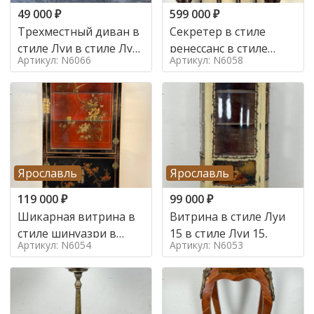
49 000
₽
599 000
₽
Трехместный диван в
Секретер в стиле
стиле Луи в стиле Луи
ренессанс в стиле
Артикул: N6066
Артикул: N6058
16,
ренессанс, 19 век
Ярославль
Ярославль
119 000
₽
99 000
₽
Шикарная витрина в
Витрина в стиле Луи
стиле шинуазри в
15 в стиле Луи 15,
Артикул: N6054
Артикул: N6053
стиле шинуазри,