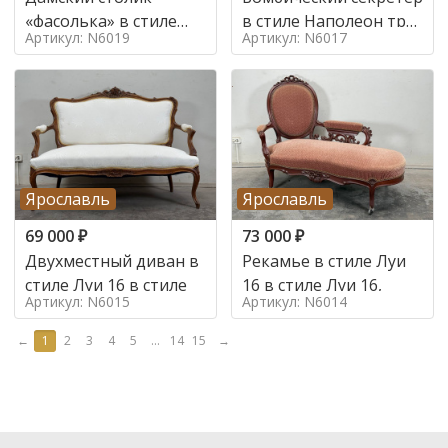
«фасолька» в стиле
в стиле Наполеон труа
Артикул: N6019
Артикул: N6017
Луи 16,
в стиле
Ярославль
Ярославль
69 000
₽
73 000
₽
Двухместный диван в
Рекамье в стиле Луи
стиле Луи 16 в стиле
16 в стиле Луи 16,
Артикул: N6015
Артикул: N6014
←
1
2
3
4
5
...
14
15
→