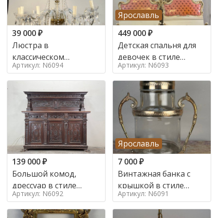
Ярославль
39 000
₽
449 000
₽
Люстра в
Детская спальня для
классическом
девочек в стиле
Артикул: N6094
Артикул: N6093
итальянском стиле на
итальянского барокко
10 ламп. в стиле
в стиле
Ярославль
139 000
₽
7 000
₽
Большой комод,
Винтажная банка с
дрессуар в стиле
крышкой в стиле
Артикул: N6092
Артикул: N6091
ренессанс,
Италия,