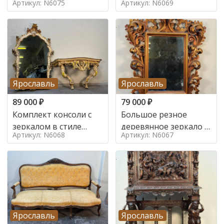
Артикул: N6075
Артикул: N6069
Ярославль
Ярославль
89 000
₽
79 000
₽
Комплект консоли с
Большое резное
зеркалом в стиле
деревянное зеркало с
Артикул: N6068
Артикул: N6067
ренессанс,
золочением в стиле
Ярославль
Ярославль