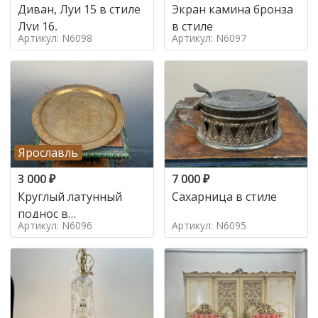
Диван, Луи 15 в стиле
Экран камина бронза
Луи 16,
в стиле
Артикул: N6098
Артикул: N6097
Ярославль
3 000
₽
7 000
₽
Круглый латунный
Сахарница в стиле
поднос в
Артикул: N6096
Артикул: N6095
марокканском стиле в
стиле