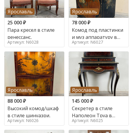
Ярославль
Ярославль
25 000
₽
78 000
₽
Пара кресел в стиле
Комод под пластинки
ренессанс,
и муз аппаратуру в
Артикул: N6028
Артикул: N6027
стиле шинуазри,
Ярославль
Ярославль
88 000
₽
145 000
₽
Высокий комод/шкаф
Секретер в стиле
в стиле шинуазри,
Наполеон Труа в
Артикул: N6026
Артикул: N6025
стиле 19 век