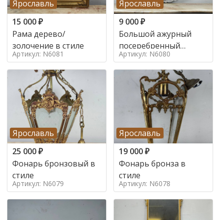
Ярославль
Ярославль
15 000
₽
9 000
₽
Рама дерево/
Большой ажурный
золочение в стиле
посеребренный
Артикул: N6081
Артикул: N6080
поднос в стиле
Ярославль
Ярославль
25 000
₽
19 000
₽
Фонарь бронзовый в
Фонарь бронза в
стиле
стиле
Артикул: N6079
Артикул: N6078