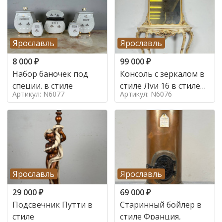
Ярославль
Ярославль
8 000
₽
99 000
₽
Набор баночек под
Консоль с зеркалом в
специи. в стиле
стиле Луи 16 в стиле
Артикул: N6077
Артикул: N6076
Луи 16, Италия,
Ярославль
Ярославль
29 000
₽
69 000
₽
Подсвечник Путти в
Старинный бойлер в
стиле
стиле Франция,