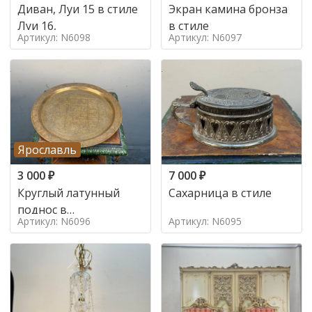
Диван, Луи 15 в стиле
Экран камина бронза
Луи 16,
в стиле
Артикул: N6098
Артикул: N6097
Ярославль
3 000
₽
7 000
₽
Круглый латунный
Сахарница в стиле
поднос в
Артикул: N6096
Артикул: N6095
марокканском стиле в
стиле