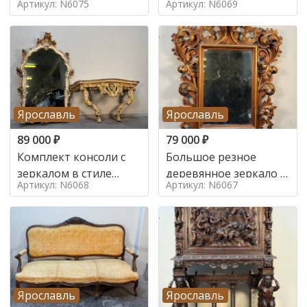
Артикул: N6075
Артикул: N6069
Ярославль
Ярославль
89 000
₽
79 000
₽
Комплект консоли с
Большое резное
зеркалом в стиле
деревянное зеркало с
Артикул: N6068
Артикул: N6067
ренессанс,
золочением в стиле
Ярославль
Ярославль