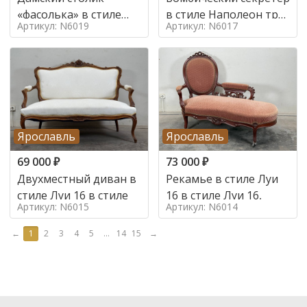
«фасолька» в стиле
в стиле Наполеон труа
Артикул: N6019
Артикул: N6017
Луи 16,
в стиле
Ярославль
Ярославль
69 000
₽
73 000
₽
Двухместный диван в
Рекамье в стиле Луи
стиле Луи 16 в стиле
16 в стиле Луи 16,
Артикул: N6015
Артикул: N6014
←
1
2
3
4
5
...
14
15
→