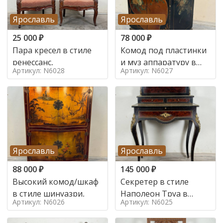
Ярославль
Ярославль
25 000
₽
78 000
₽
Пара кресел в стиле
Комод под пластинки
ренессанс,
и муз аппаратуру в
Артикул: N6028
Артикул: N6027
стиле шинуазри,
Ярославль
Ярославль
88 000
₽
145 000
₽
Высокий комод/шкаф
Секретер в стиле
в стиле шинуазри,
Наполеон Труа в
Артикул: N6026
Артикул: N6025
стиле 19 век