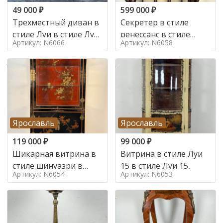
49 000
₽
599 000
₽
Трехместный диван в
Секретер в стиле
стиле Луи в стиле Луи
ренессанс в стиле
Артикул: N6066
Артикул: N6058
16,
ренессанс, 19 век
Ярославль
Ярославль
119 000
₽
99 000
₽
Шикарная витрина в
Витрина в стиле Луи
стиле шинуазри в
15 в стиле Луи 15,
Артикул: N6054
Артикул: N6053
стиле шинуазри,