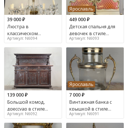
Ярославль
39 000
₽
449 000
₽
Люстра в
Детская спальня для
классическом
девочек в стиле
Артикул: N6094
Артикул: N6093
итальянском стиле на
итальянского барокко
10 ламп. в стиле
в стиле
Ярославль
139 000
₽
7 000
₽
Большой комод,
Винтажная банка с
дрессуар в стиле
крышкой в стиле
Артикул: N6092
Артикул: N6091
ренессанс,
Италия,