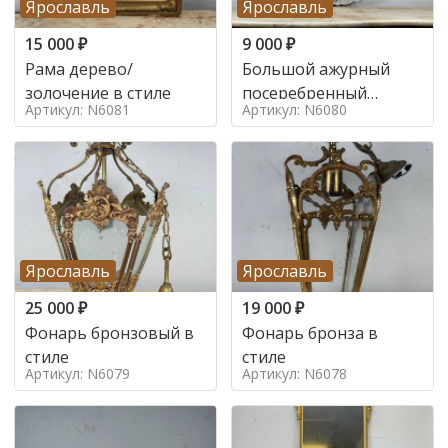
Ярославль
Ярославль
15 000
₽
9 000
₽
Рама дерево/
Большой ажурный
золочение в стиле
посеребренный
Артикул: N6081
Артикул: N6080
поднос в стиле
Ярославль
Ярославль
25 000
₽
19 000
₽
Фонарь бронзовый в
Фонарь бронза в
стиле
стиле
Артикул: N6079
Артикул: N6078