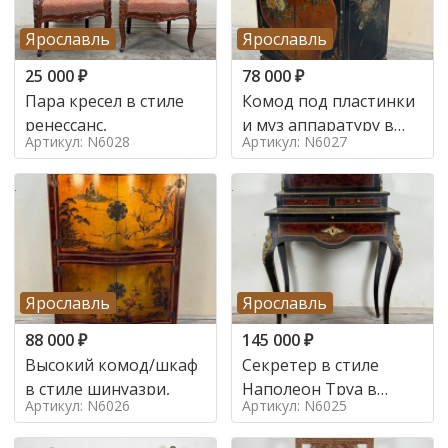
Ярославль
Ярославль
25 000
₽
78 000
₽
Пара кресел в стиле
Комод под пластинки
ренессанс,
и муз аппаратуру в
Артикул: N6028
Артикул: N6027
стиле шинуазри,
Ярославль
Ярославль
88 000
₽
145 000
₽
Высокий комод/шкаф
Секретер в стиле
в стиле шинуазри,
Наполеон Труа в
Артикул: N6026
Артикул: N6025
стиле 19 век