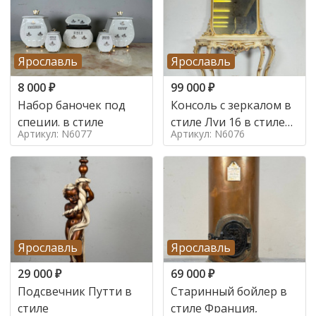
Ярославль
Ярославль
8 000
₽
99 000
₽
Набор баночек под
Консоль с зеркалом в
специи. в стиле
стиле Луи 16 в стиле
Артикул: N6077
Артикул: N6076
Луи 16, Италия,
Ярославль
Ярославль
29 000
₽
69 000
₽
Подсвечник Путти в
Старинный бойлер в
стиле
стиле Франция,