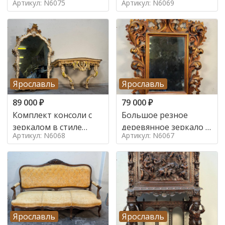
Артикул: N6075
Артикул: N6069
Ярославль
Ярославль
89 000
₽
79 000
₽
Комплект консоли с
Большое резное
зеркалом в стиле
деревянное зеркало с
Артикул: N6068
Артикул: N6067
ренессанс,
золочением в стиле
Ярославль
Ярославль