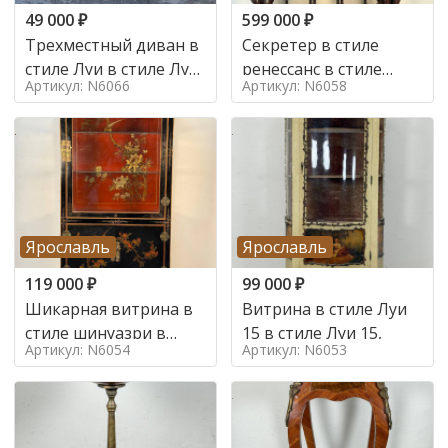
49 000
₽
599 000
₽
Трехместный диван в
Секретер в стиле
стиле Луи в стиле Луи
ренессанс в стиле
Артикул: N6066
Артикул: N6058
16,
ренессанс, 19 век
Ярославль
Ярославль
119 000
₽
99 000
₽
Шикарная витрина в
Витрина в стиле Луи
стиле шинуазри в
15 в стиле Луи 15,
Артикул: N6054
Артикул: N6053
стиле шинуазри,