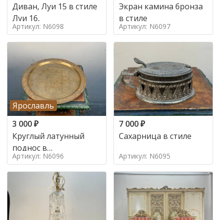
Диван, Луи 15 в стиле
Экран камина бронза
Луи 16,
в стиле
Артикул: N6098
Артикул: N6097
Ярославль
3 000
₽
7 000
₽
Круглый латунный
Сахарница в стиле
поднос в
Артикул: N6096
Артикул: N6095
марокканском стиле в
стиле