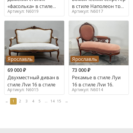
«фасолька» в стиле
в стиле Наполеон труа
Артикул: N6019
Артикул: N6017
Луи 16,
в стиле
Ярославль
Ярославль
69 000
₽
73 000
₽
Двухместный диван в
Рекамье в стиле Луи
стиле Луи 16 в стиле
16 в стиле Луи 16,
Артикул: N6015
Артикул: N6014
←
1
2
3
4
5
...
14
15
→