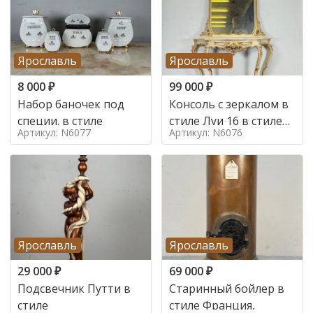
Ярославль
Ярославль
8 000
₽
99 000
₽
Набор баночек под
Консоль с зеркалом в
специи. в стиле
стиле Луи 16 в стиле
Артикул: N6077
Артикул: N6076
Луи 16, Италия,
Ярославль
Ярославль
29 000
₽
69 000
₽
Подсвечник Путти в
Старинный бойлер в
стиле
стиле Франция,