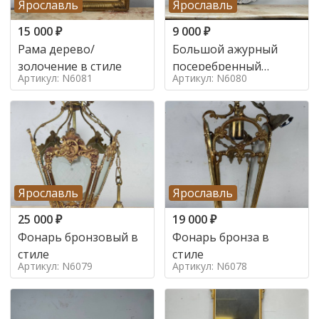
Ярославль
Ярославль
15 000
₽
9 000
₽
Рама дерево/
Большой ажурный
золочение в стиле
посеребренный
Артикул: N6081
Артикул: N6080
поднос в стиле
Ярославль
Ярославль
25 000
₽
19 000
₽
Фонарь бронзовый в
Фонарь бронза в
стиле
стиле
Артикул: N6079
Артикул: N6078