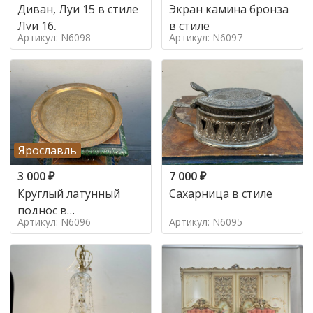
Диван, Луи 15 в стиле
Экран камина бронза
Луи 16,
в стиле
Артикул: N6098
Артикул: N6097
Ярославль
3 000
₽
7 000
₽
Круглый латунный
Сахарница в стиле
поднос в
Артикул: N6096
Артикул: N6095
марокканском стиле в
стиле