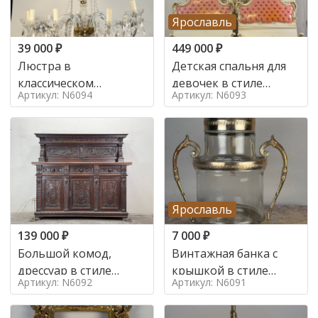
Ярославль
39 000
₽
449 000
₽
Люстра в
Детская спальня для
классическом
девочек в стиле
Артикул: N6094
Артикул: N6093
итальянском стиле на
итальянского барокко
10 ламп. в стиле
в стиле
Ярославль
139 000
₽
7 000
₽
Большой комод,
Винтажная банка с
дрессуар в стиле
крышкой в стиле
Артикул: N6092
Артикул: N6091
ренессанс,
Италия,