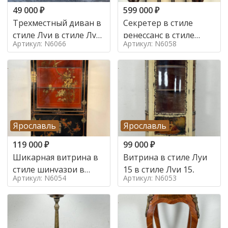
49 000
₽
599 000
₽
Трехместный диван в
Секретер в стиле
стиле Луи в стиле Луи
ренессанс в стиле
Артикул: N6066
Артикул: N6058
16,
ренессанс, 19 век
Ярославль
Ярославль
119 000
₽
99 000
₽
Шикарная витрина в
Витрина в стиле Луи
стиле шинуазри в
15 в стиле Луи 15,
Артикул: N6054
Артикул: N6053
стиле шинуазри,