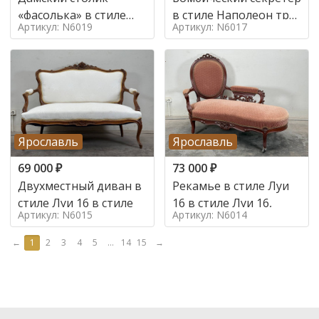
«фасолька» в стиле
в стиле Наполеон труа
Артикул: N6019
Артикул: N6017
Луи 16,
в стиле
Ярославль
Ярославль
69 000
₽
73 000
₽
Двухместный диван в
Рекамье в стиле Луи
стиле Луи 16 в стиле
16 в стиле Луи 16,
Артикул: N6015
Артикул: N6014
←
1
2
3
4
5
...
14
15
→