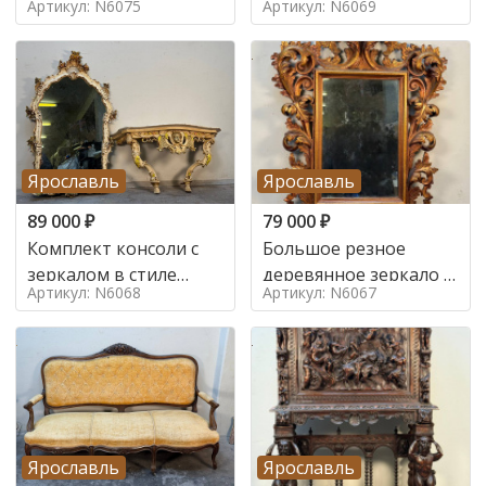
Артикул: N6075
Артикул: N6069
Ярославль
Ярославль
89 000
₽
79 000
₽
Комплект консоли с
Большое резное
зеркалом в стиле
деревянное зеркало с
Артикул: N6068
Артикул: N6067
ренессанс,
золочением в стиле
Ярославль
Ярославль