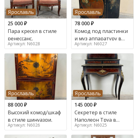
Ярославль
Ярославль
25 000
₽
78 000
₽
Пара кресел в стиле
Комод под пластинки
ренессанс,
и муз аппаратуру в
Артикул: N6028
Артикул: N6027
стиле шинуазри,
Ярославль
Ярославль
88 000
₽
145 000
₽
Высокий комод/шкаф
Секретер в стиле
в стиле шинуазри,
Наполеон Труа в
Артикул: N6026
Артикул: N6025
стиле 19 век