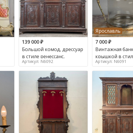
Ярославль
139 000
₽
7 000
₽
Большой комод, дрессуар
Винтажная банк
в стиле ренессанс,
Артикул: N6092
Артикул: N6091
о в