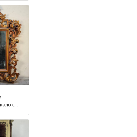
е
кало с
тиле