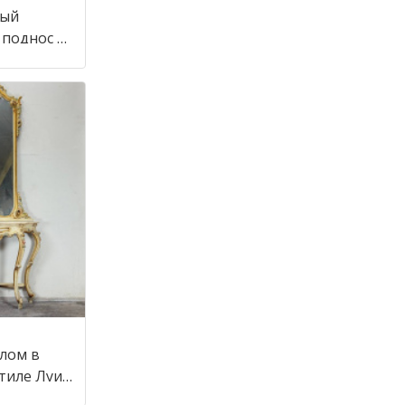
ный
 поднос в
алом в
стиле Луи