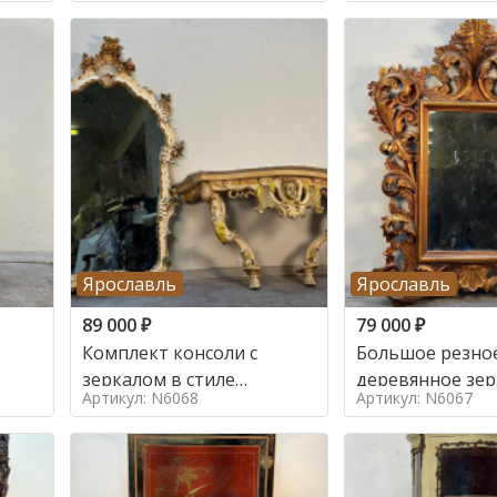
Ярославль
Ярославль
89 000
₽
79 000
₽
Комплект консоли с
Большое резно
зеркалом в стиле
деревянное зер
Артикул: N6068
Артикул: N6067
ренессанс,
золочением в с