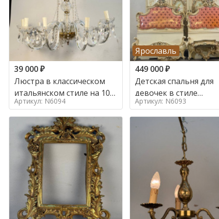
Ярославль
39 000
₽
449 000
₽
Люстра в классическом
Детская спальня для
итальянском стиле на 10
девочек в стиле
Артикул: N6094
Артикул: N6093
ламп. в стиле
итальянского барокк
стиле