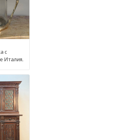
а с
крышкой в стиле Италия,