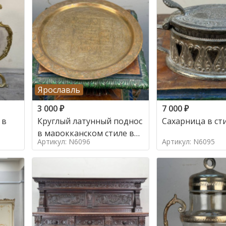
Ярославль
3 000
₽
7 000
₽
 в
Круглый латунный поднос
Сахарница в ст
в марокканском стиле в
Артикул: N6096
Артикул: N6095
стиле