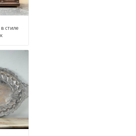
в стиле
 век