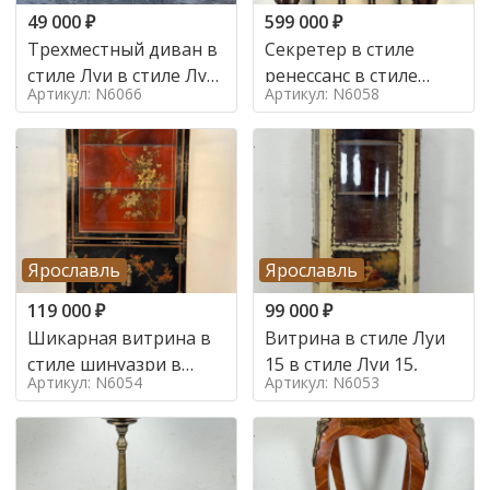
49 000
₽
599 000
₽
Трехместный диван в
Секретер в стиле
стиле Луи в стиле Луи
ренессанс в стиле
Артикул: N6066
Артикул: N6058
16,
ренессанс, 19 век
Ярославль
Ярославль
119 000
₽
99 000
₽
Шикарная витрина в
Витрина в стиле Луи
стиле шинуазри в
15 в стиле Луи 15,
Артикул: N6054
Артикул: N6053
стиле шинуазри,