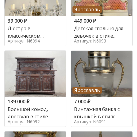
Ярославль
39 000
₽
449 000
₽
Люстра в
Детская спальня для
классическом
девочек в стиле
Артикул: N6094
Артикул: N6093
итальянском стиле на
итальянского барокко
10 ламп. в стиле
в стиле
Ярославль
139 000
₽
7 000
₽
Большой комод,
Винтажная банка с
дрессуар в стиле
крышкой в стиле
Артикул: N6092
Артикул: N6091
ренессанс,
Италия,