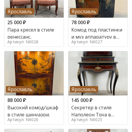
Ярославль
Ярославль
25 000
₽
78 000
₽
Пара кресел в стиле
Комод под пластинки
ренессанс,
и муз аппаратуру в
Артикул: N6028
Артикул: N6027
стиле шинуазри,
Ярославль
Ярославль
88 000
₽
145 000
₽
Высокий комод/шкаф
Секретер в стиле
в стиле шинуазри,
Наполеон Труа в
Артикул: N6026
Артикул: N6025
стиле 19 век