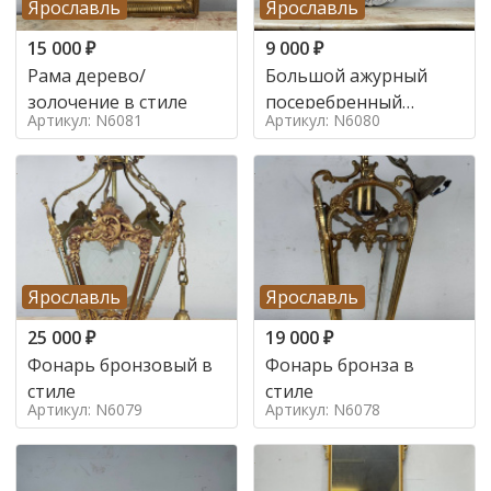
Ярославль
Ярославль
15 000
₽
9 000
₽
Рама дерево/
Большой ажурный
золочение в стиле
посеребренный
Артикул: N6081
Артикул: N6080
поднос в стиле
Ярославль
Ярославль
25 000
₽
19 000
₽
Фонарь бронзовый в
Фонарь бронза в
стиле
стиле
Артикул: N6079
Артикул: N6078