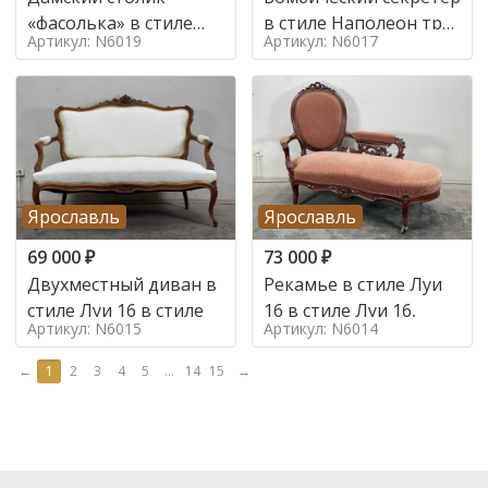
«фасолька» в стиле
в стиле Наполеон труа
Артикул: N6019
Артикул: N6017
Луи 16,
в стиле
Ярославль
Ярославль
69 000
₽
73 000
₽
Двухместный диван в
Рекамье в стиле Луи
стиле Луи 16 в стиле
16 в стиле Луи 16,
Артикул: N6015
Артикул: N6014
←
1
2
3
4
5
...
14
15
→