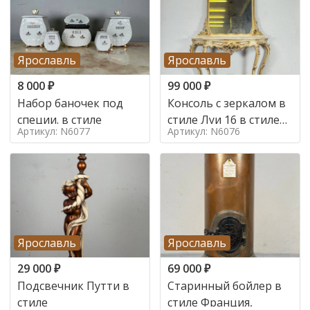
Ярославль
Ярославль
8 000
₽
99 000
₽
Набор баночек под
Консоль с зеркалом в
специи. в стиле
стиле Луи 16 в стиле
Артикул: N6077
Артикул: N6076
Луи 16, Италия,
Ярославль
Ярославль
29 000
₽
69 000
₽
Подсвечник Путти в
Старинный бойлер в
стиле
стиле Франция,