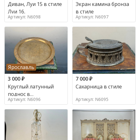
Диван, Луи 15 в стиле
Экран камина бронза
Луи 16,
в стиле
Артикул: N6098
Артикул: N6097
Ярославль
3 000
₽
7 000
₽
Круглый латунный
Сахарница в стиле
поднос в
Артикул: N6096
Артикул: N6095
марокканском стиле в
стиле