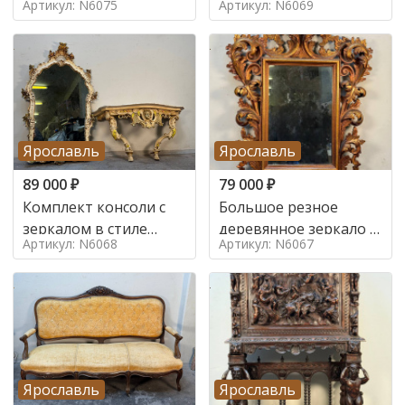
Артикул: N6075
Артикул: N6069
Ярославль
Ярославль
89 000
₽
79 000
₽
Комплект консоли с
Большое резное
зеркалом в стиле
деревянное зеркало с
Артикул: N6068
Артикул: N6067
ренессанс,
золочением в стиле
Ярославль
Ярославль