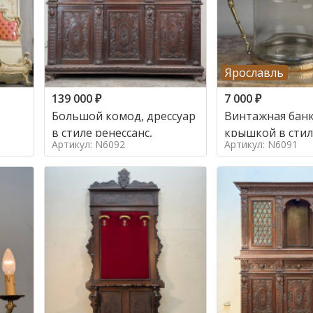
Ярославль
139 000
₽
7 000
₽
Большой комод, дрессуар
Винтажная банк
в стиле ренессанс,
Артикул: N6092
Артикул: N6091
о в