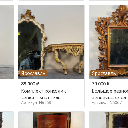
Ярославль
Ярославль
89 000
₽
79 000
₽
Комплект консоли с
Большое резно
зеркалом в стиле
деревянное зер
Артикул: N6068
Артикул: N6067
ренессанс,
золочением в с