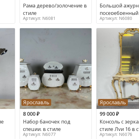
Рама дерево/золочение в
Большой ажур
стиле
посеребренный
Артикул: N6081
Артикул: N6080
стиле
Ярославль
Ярославль
8 000
₽
99 000
₽
ле
Набор баночек под
Консоль с зерк
специи. в стиле
стиле Луи 16 в 
Артикул: N6077
Артикул: N6076
16, Италия,