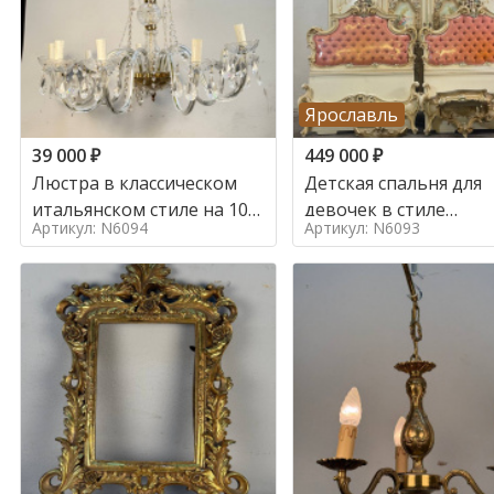
Ярославль
39 000
₽
449 000
₽
Люстра в классическом
Детская спальня для
итальянском стиле на 10
девочек в стиле
Артикул: N6094
Артикул: N6093
ламп. в стиле
итальянского барокк
стиле