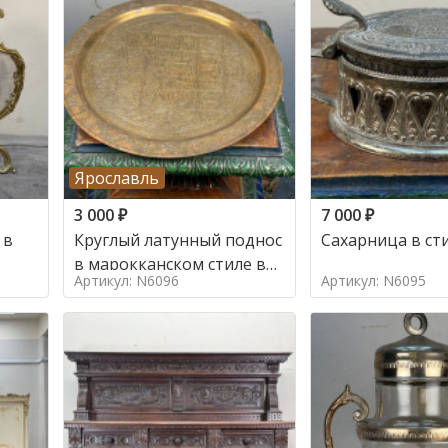
Ярославль
3 000
₽
7 000
₽
 в
Круглый латунный поднос
Сахарница в ст
в марокканском стиле в
Артикул: N6096
Артикул: N6095
стиле