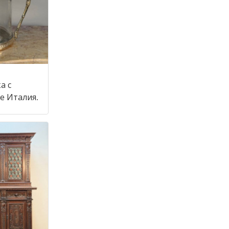
а с
крышкой в стиле Италия,