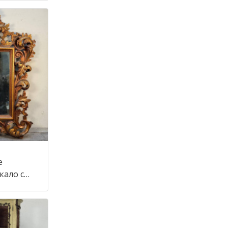
е
кало с
тиле