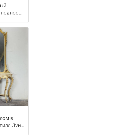
ный
 поднос в
алом в
стиле Луи