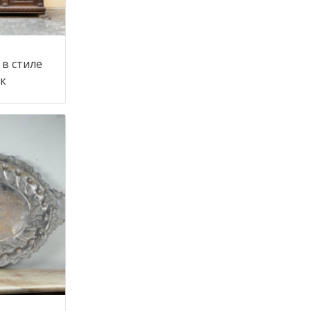
в стиле
 век