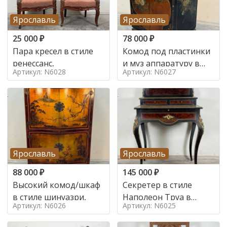
Ярославль
Ярославль
25 000
₽
78 000
₽
Пара кресел в стиле
Комод под пластинки
ренессанс,
и муз аппаратуру в
Артикул: N6028
Артикул: N6027
стиле шинуазри,
Ярославль
Ярославль
88 000
₽
145 000
₽
Высокий комод/шкаф
Секретер в стиле
в стиле шинуазри,
Наполеон Труа в
Артикул: N6026
Артикул: N6025
стиле 19 век