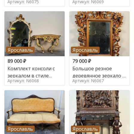
Артикул: N6075
Артикул: N6069
Ярославль
Ярославль
89 000
₽
79 000
₽
Комплект консоли с
Большое резное
зеркалом в стиле
деревянное зеркало с
Артикул: N6068
Артикул: N6067
ренессанс,
золочением в стиле
Ярославль
Ярославль