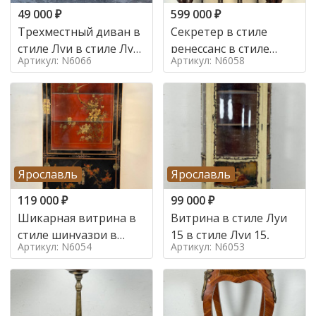
49 000
₽
599 000
₽
Трехместный диван в
Секретер в стиле
стиле Луи в стиле Луи
ренессанс в стиле
Артикул: N6066
Артикул: N6058
16,
ренессанс, 19 век
Ярославль
Ярославль
119 000
₽
99 000
₽
Шикарная витрина в
Витрина в стиле Луи
стиле шинуазри в
15 в стиле Луи 15,
Артикул: N6054
Артикул: N6053
стиле шинуазри,