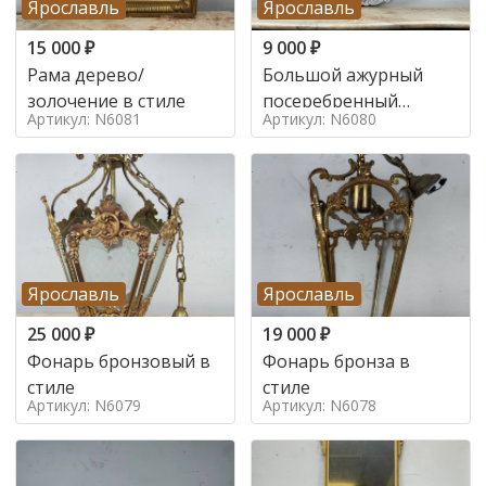
Ярославль
Ярославль
15 000
₽
9 000
₽
Рама дерево/
Большой ажурный
золочение в стиле
посеребренный
Артикул: N6081
Артикул: N6080
поднос в стиле
Ярославль
Ярославль
25 000
₽
19 000
₽
Фонарь бронзовый в
Фонарь бронза в
стиле
стиле
Артикул: N6079
Артикул: N6078