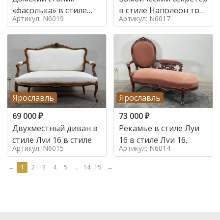
«фасолька» в стиле
в стиле Наполеон труа
Артикул: N6019
Артикул: N6017
Луи 16,
в стиле
Ярославль
Ярославль
69 000
₽
73 000
₽
Двухместный диван в
Рекамье в стиле Луи
стиле Луи 16 в стиле
16 в стиле Луи 16,
Артикул: N6015
Артикул: N6014
←
1
2
3
4
5
...
14
15
→