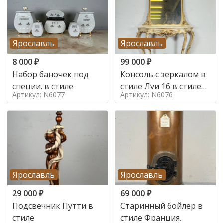
Ярославль
Ярославль
8 000
₽
99 000
₽
Набор баночек под
Консоль с зеркалом в
специи. в стиле
стиле Луи 16 в стиле
Артикул: N6077
Артикул: N6076
Луи 16, Италия,
Ярославль
Ярославль
29 000
₽
69 000
₽
Подсвечник Путти в
Старинный бойлер в
стиле
стиле Франция,