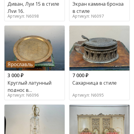
Диван, Луи 15 в стиле
Экран камина бронза
Луи 16,
в стиле
Артикул: N6098
Артикул: N6097
Ярославль
3 000
₽
7 000
₽
Круглый латунный
Сахарница в стиле
поднос в
Артикул: N6096
Артикул: N6095
марокканском стиле в
стиле