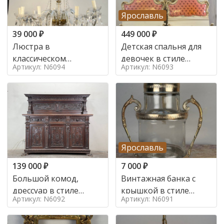
Ярославль
39 000
₽
449 000
₽
Люстра в
Детская спальня для
классическом
девочек в стиле
Артикул: N6094
Артикул: N6093
итальянском стиле на
итальянского барокко
10 ламп. в стиле
в стиле
Ярославль
139 000
₽
7 000
₽
Большой комод,
Винтажная банка с
дрессуар в стиле
крышкой в стиле
Артикул: N6092
Артикул: N6091
ренессанс,
Италия,