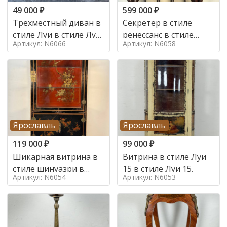
49 000
₽
599 000
₽
Трехместный диван в
Секретер в стиле
стиле Луи в стиле Луи
ренессанс в стиле
Артикул: N6066
Артикул: N6058
16,
ренессанс, 19 век
Ярославль
Ярославль
119 000
₽
99 000
₽
Шикарная витрина в
Витрина в стиле Луи
стиле шинуазри в
15 в стиле Луи 15,
Артикул: N6054
Артикул: N6053
стиле шинуазри,