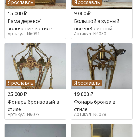
Ярославль
Ярославль
15 000
₽
9 000
₽
Рама дерево/
Большой ажурный
золочение в стиле
посеребренный
Артикул: N6081
Артикул: N6080
поднос в стиле
Ярославль
Ярославль
25 000
₽
19 000
₽
Фонарь бронзовый в
Фонарь бронза в
стиле
стиле
Артикул: N6079
Артикул: N6078