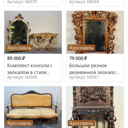
Артикул: N6075
Артикул: N6069
Ярославль
Ярославль
89 000
₽
79 000
₽
Комплект консоли с
Большое резное
зеркалом в стиле
деревянное зеркало с
Артикул: N6068
Артикул: N6067
ренессанс,
золочением в стиле
Ярославль
Ярославль