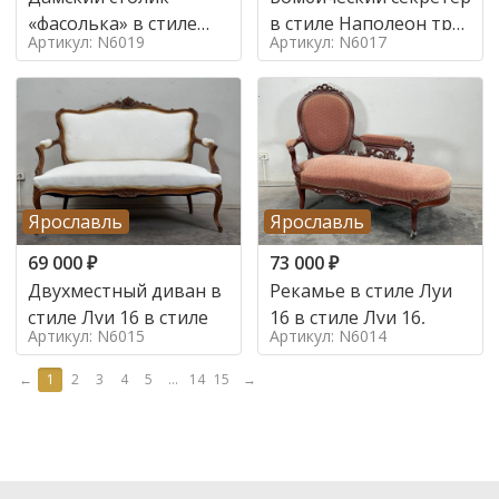
«фасолька» в стиле
в стиле Наполеон труа
Артикул: N6019
Артикул: N6017
Луи 16,
в стиле
Ярославль
Ярославль
69 000
₽
73 000
₽
Двухместный диван в
Рекамье в стиле Луи
стиле Луи 16 в стиле
16 в стиле Луи 16,
Артикул: N6015
Артикул: N6014
←
1
2
3
4
5
...
14
15
→