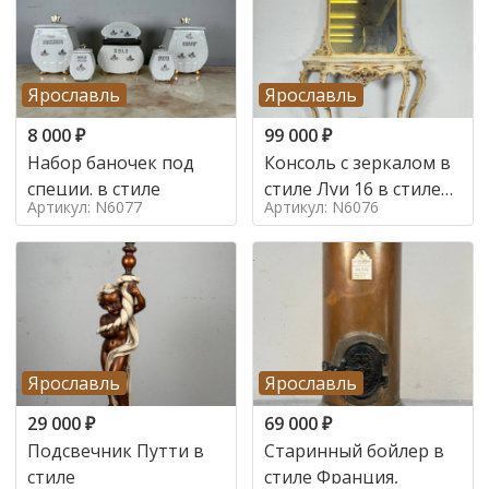
Ярославль
Ярославль
8 000
₽
99 000
₽
Набор баночек под
Консоль с зеркалом в
специи. в стиле
стиле Луи 16 в стиле
Артикул: N6077
Артикул: N6076
Луи 16, Италия,
Ярославль
Ярославль
29 000
₽
69 000
₽
Подсвечник Путти в
Старинный бойлер в
стиле
стиле Франция,