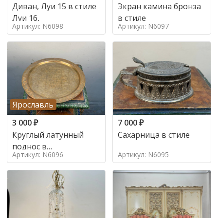
Диван, Луи 15 в стиле
Экран камина бронза
Луи 16,
в стиле
Артикул: N6098
Артикул: N6097
Ярославль
3 000
₽
7 000
₽
Круглый латунный
Сахарница в стиле
поднос в
Артикул: N6096
Артикул: N6095
марокканском стиле в
стиле