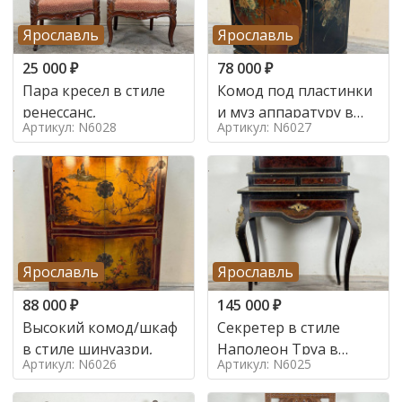
Ярославль
Ярославль
25 000
₽
78 000
₽
Пара кресел в стиле
Комод под пластинки
ренессанс,
и муз аппаратуру в
Артикул: N6028
Артикул: N6027
стиле шинуазри,
Ярославль
Ярославль
88 000
₽
145 000
₽
Высокий комод/шкаф
Секретер в стиле
в стиле шинуазри,
Наполеон Труа в
Артикул: N6026
Артикул: N6025
стиле 19 век