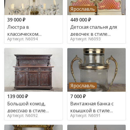
Ярославль
39 000
₽
449 000
₽
Люстра в
Детская спальня для
классическом
девочек в стиле
Артикул: N6094
Артикул: N6093
итальянском стиле на
итальянского барокко
10 ламп. в стиле
в стиле
Ярославль
139 000
₽
7 000
₽
Большой комод,
Винтажная банка с
дрессуар в стиле
крышкой в стиле
Артикул: N6092
Артикул: N6091
ренессанс,
Италия,