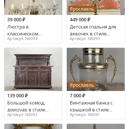
Ярославль
39 000
₽
449 000
₽
Люстра в
Детская спальня для
классическом
девочек в стиле
Артикул: N6094
Артикул: N6093
итальянском стиле на
итальянского барокко
10 ламп. в стиле
в стиле
Ярославль
139 000
₽
7 000
₽
Большой комод,
Винтажная банка с
дрессуар в стиле
крышкой в стиле
Артикул: N6092
Артикул: N6091
ренессанс,
Италия,