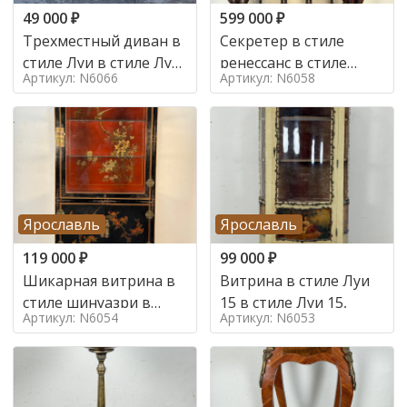
49 000
₽
599 000
₽
Трехместный диван в
Секретер в стиле
стиле Луи в стиле Луи
ренессанс в стиле
Артикул: N6066
Артикул: N6058
16,
ренессанс, 19 век
Ярославль
Ярославль
119 000
₽
99 000
₽
Шикарная витрина в
Витрина в стиле Луи
стиле шинуазри в
15 в стиле Луи 15,
Артикул: N6054
Артикул: N6053
стиле шинуазри,