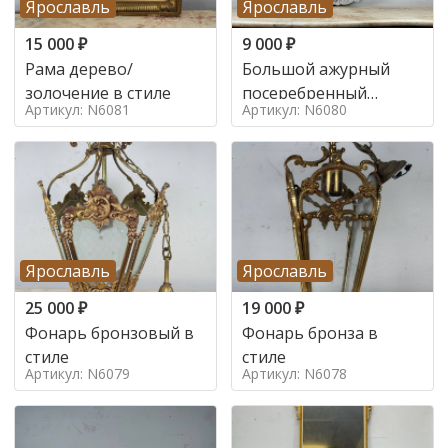
Ярославль
Ярославль
15 000
₽
9 000
₽
Рама дерево/
Большой ажурный
золочение в стиле
посеребренный
Артикул: N6081
Артикул: N6080
поднос в стиле
Ярославль
Ярославль
25 000
₽
19 000
₽
Фонарь бронзовый в
Фонарь бронза в
стиле
стиле
Артикул: N6079
Артикул: N6078