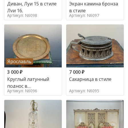
Диван, Луи 15 в стиле
Экран камина бронза
Луи 16,
в стиле
Артикул: N6098
Артикул: N6097
Ярославль
3 000
₽
7 000
₽
Круглый латунный
Сахарница в стиле
поднос в
Артикул: N6096
Артикул: N6095
марокканском стиле в
стиле