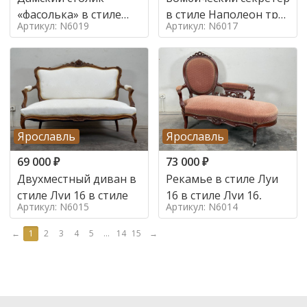
«фасолька» в стиле
в стиле Наполеон труа
Артикул: N6019
Артикул: N6017
Луи 16,
в стиле
Ярославль
Ярославль
69 000
₽
73 000
₽
Двухместный диван в
Рекамье в стиле Луи
стиле Луи 16 в стиле
16 в стиле Луи 16,
Артикул: N6015
Артикул: N6014
←
1
2
3
4
5
...
14
15
→