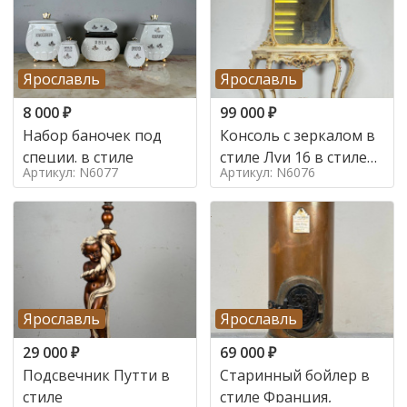
Ярославль
Ярославль
8 000
₽
99 000
₽
Набор баночек под
Консоль с зеркалом в
специи. в стиле
стиле Луи 16 в стиле
Артикул: N6077
Артикул: N6076
Луи 16, Италия,
Ярославль
Ярославль
29 000
₽
69 000
₽
Подсвечник Путти в
Старинный бойлер в
стиле
стиле Франция,