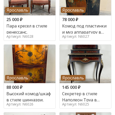
Ярославль
Ярославль
25 000
₽
78 000
₽
Пара кресел в стиле
Комод под пластинки
ренессанс,
и муз аппаратуру в
Артикул: N6028
Артикул: N6027
стиле шинуазри,
Ярославль
Ярославль
88 000
₽
145 000
₽
Высокий комод/шкаф
Секретер в стиле
в стиле шинуазри,
Наполеон Труа в
Артикул: N6026
Артикул: N6025
стиле 19 век