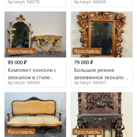
Артикул: N6075
Артикул: N6069
Ярославль
Ярославль
89 000
₽
79 000
₽
Комплект консоли с
Большое резное
зеркалом в стиле
деревянное зеркало с
Артикул: N6068
Артикул: N6067
ренессанс,
золочением в стиле
Ярославль
Ярославль