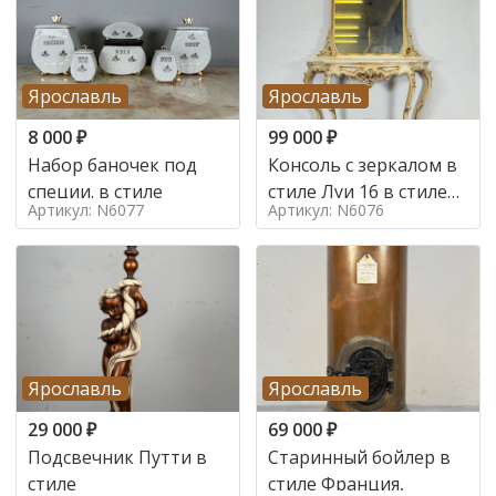
Ярославль
Ярославль
8 000
₽
99 000
₽
Набор баночек под
Консоль с зеркалом в
специи. в стиле
стиле Луи 16 в стиле
Артикул: N6077
Артикул: N6076
Луи 16, Италия,
Ярославль
Ярославль
29 000
₽
69 000
₽
Подсвечник Путти в
Старинный бойлер в
стиле
стиле Франция,