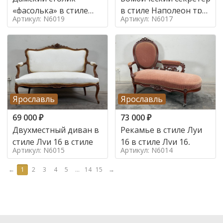
«фасолька» в стиле
в стиле Наполеон труа
Артикул: N6019
Артикул: N6017
Луи 16,
в стиле
Ярославль
Ярославль
69 000
₽
73 000
₽
Двухместный диван в
Рекамье в стиле Луи
стиле Луи 16 в стиле
16 в стиле Луи 16,
Артикул: N6015
Артикул: N6014
←
1
2
3
4
5
...
14
15
→