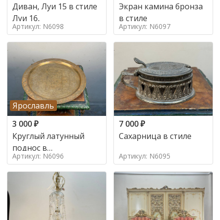
Диван, Луи 15 в стиле
Экран камина бронза
Луи 16,
в стиле
Артикул: N6098
Артикул: N6097
Ярославль
3 000
₽
7 000
₽
Круглый латунный
Сахарница в стиле
поднос в
Артикул: N6096
Артикул: N6095
марокканском стиле в
стиле