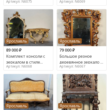
Артикул: N6075
Артикул: N6069
Ярославль
Ярославль
89 000
₽
79 000
₽
Комплект консоли с
Большое резное
зеркалом в стиле
деревянное зеркало с
Артикул: N6068
Артикул: N6067
ренессанс,
золочением в стиле
Ярославль
Ярославль