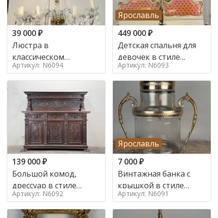
Ярославль
39 000
₽
449 000
₽
Люстра в
Детская спальня для
классическом
девочек в стиле
Артикул: N6094
Артикул: N6093
итальянском стиле на
итальянского барокко
10 ламп. в стиле
в стиле
Ярославль
139 000
₽
7 000
₽
Большой комод,
Винтажная банка с
дрессуар в стиле
крышкой в стиле
Артикул: N6092
Артикул: N6091
ренессанс,
Италия,