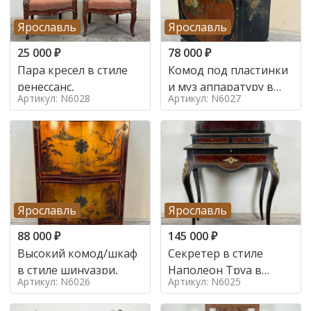
Ярославль
Ярославль
25 000
₽
78 000
₽
Пара кресел в стиле
Комод под пластинки
ренессанс,
и муз аппаратуру в
Артикул: N6028
Артикул: N6027
стиле шинуазри,
Ярославль
Ярославль
88 000
₽
145 000
₽
Высокий комод/шкаф
Секретер в стиле
в стиле шинуазри,
Наполеон Труа в
Артикул: N6026
Артикул: N6025
стиле 19 век