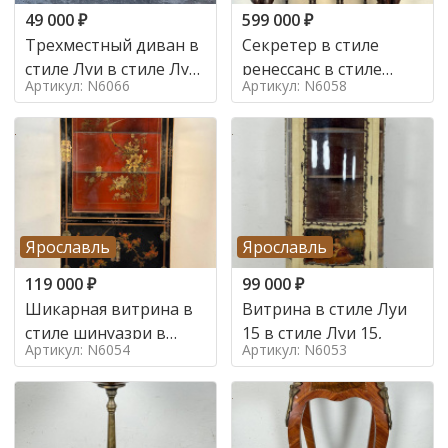
49 000
₽
599 000
₽
Трехместный диван в
Секретер в стиле
стиле Луи в стиле Луи
ренессанс в стиле
Артикул: N6066
Артикул: N6058
16,
ренессанс, 19 век
Ярославль
Ярославль
119 000
₽
99 000
₽
Шикарная витрина в
Витрина в стиле Луи
стиле шинуазри в
15 в стиле Луи 15,
Артикул: N6054
Артикул: N6053
стиле шинуазри,