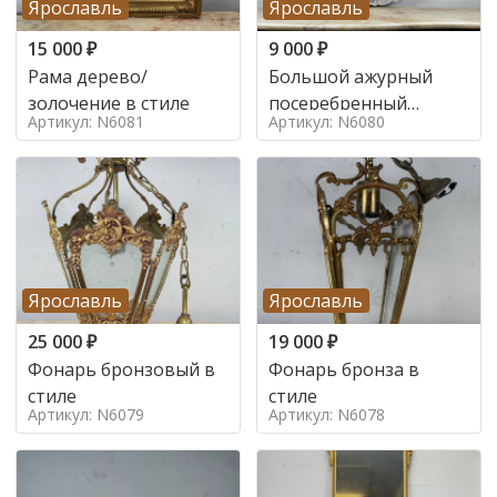
Ярославль
Ярославль
15 000
₽
9 000
₽
Рама дерево/
Большой ажурный
золочение в стиле
посеребренный
Артикул: N6081
Артикул: N6080
поднос в стиле
Ярославль
Ярославль
25 000
₽
19 000
₽
Фонарь бронзовый в
Фонарь бронза в
стиле
стиле
Артикул: N6079
Артикул: N6078