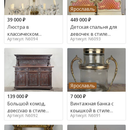
Ярославль
39 000
₽
449 000
₽
Люстра в
Детская спальня для
классическом
девочек в стиле
Артикул: N6094
Артикул: N6093
итальянском стиле на
итальянского барокко
10 ламп. в стиле
в стиле
Ярославль
139 000
₽
7 000
₽
Большой комод,
Винтажная банка с
дрессуар в стиле
крышкой в стиле
Артикул: N6092
Артикул: N6091
ренессанс,
Италия,