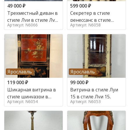
49 000
₽
599 000
₽
Трехместный диван в
Секретер в стиле
стиле Луи в стиле Луи
ренессанс в стиле
Артикул: N6066
Артикул: N6058
16,
ренессанс, 19 век
Ярославль
Ярославль
119 000
₽
99 000
₽
Шикарная витрина в
Витрина в стиле Луи
стиле шинуазри в
15 в стиле Луи 15,
Артикул: N6054
Артикул: N6053
стиле шинуазри,