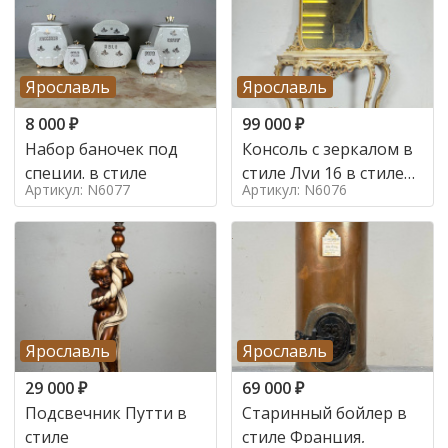
Ярославль
Ярославль
8 000
₽
99 000
₽
Набор баночек под
Консоль с зеркалом в
специи. в стиле
стиле Луи 16 в стиле
Артикул: N6077
Артикул: N6076
Луи 16, Италия,
Ярославль
Ярославль
29 000
₽
69 000
₽
Подсвечник Путти в
Старинный бойлер в
стиле
стиле Франция,