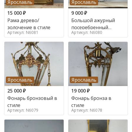
Ярославль
Ярославль
15 000
₽
9 000
₽
Рама дерево/
Большой ажурный
золочение в стиле
посеребренный
Артикул: N6081
Артикул: N6080
поднос в стиле
Ярославль
Ярославль
25 000
₽
19 000
₽
Фонарь бронзовый в
Фонарь бронза в
стиле
стиле
Артикул: N6079
Артикул: N6078