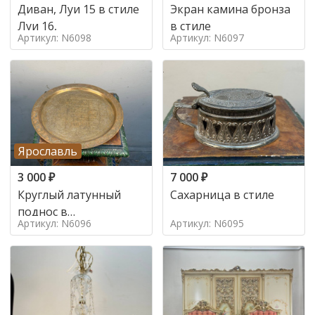
Диван, Луи 15 в стиле
Экран камина бронза
Луи 16,
в стиле
Артикул: N6098
Артикул: N6097
Ярославль
3 000
₽
7 000
₽
Круглый латунный
Сахарница в стиле
поднос в
Артикул: N6096
Артикул: N6095
марокканском стиле в
стиле