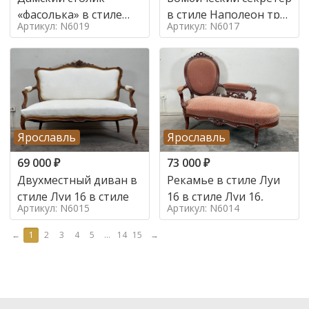
«фасолька» в стиле
в стиле Наполеон труа
Артикул: N6019
Артикул: N6017
Луи 16,
в стиле
Ярославль
Ярославль
69 000
₽
73 000
₽
Двухместный диван в
Рекамье в стиле Луи
стиле Луи 16 в стиле
16 в стиле Луи 16,
Артикул: N6015
Артикул: N6014
←
1
2
3
4
5
...
14
15
→