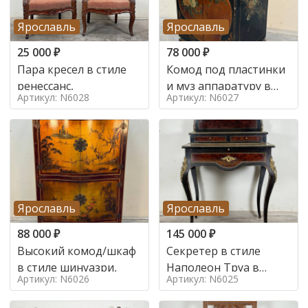
Ярославль
Ярославль
25 000
₽
78 000
₽
Пара кресел в стиле
Комод под пластинки
ренессанс,
и муз аппаратуру в
Артикул: N6028
Артикул: N6027
стиле шинуазри,
Ярославль
Ярославль
88 000
₽
145 000
₽
Высокий комод/шкаф
Секретер в стиле
в стиле шинуазри,
Наполеон Труа в
Артикул: N6026
Артикул: N6025
стиле 19 век