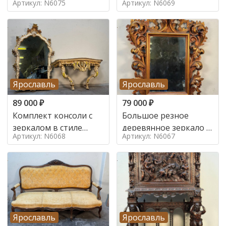
Артикул: N6075
Артикул: N6069
Ярославль
Ярославль
89 000
₽
79 000
₽
Комплект консоли с
Большое резное
зеркалом в стиле
деревянное зеркало с
Артикул: N6068
Артикул: N6067
ренессанс,
золочением в стиле
Ярославль
Ярославль