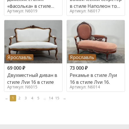
«фасолька» в стиле
в стиле Наполеон труа
Артикул: N6019
Артикул: N6017
Луи 16,
в стиле
Ярославль
Ярославль
69 000
₽
73 000
₽
Двухместный диван в
Рекамье в стиле Луи
стиле Луи 16 в стиле
16 в стиле Луи 16,
Артикул: N6015
Артикул: N6014
←
1
2
3
4
5
...
14
15
→