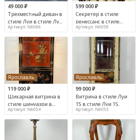
49 000
₽
599 000
₽
Трехместный диван в
Секретер в стиле
стиле Луи в стиле Луи
ренессанс в стиле
Артикул: N6066
Артикул: N6058
16,
ренессанс, 19 век
Ярославль
Ярославль
119 000
₽
99 000
₽
Шикарная витрина в
Витрина в стиле Луи
стиле шинуазри в
15 в стиле Луи 15,
Артикул: N6054
Артикул: N6053
стиле шинуазри,