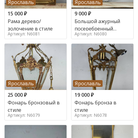
Ярославль
Ярославль
15 000
₽
9 000
₽
Рама дерево/
Большой ажурный
золочение в стиле
посеребренный
Артикул: N6081
Артикул: N6080
поднос в стиле
Ярославль
Ярославль
25 000
₽
19 000
₽
Фонарь бронзовый в
Фонарь бронза в
стиле
стиле
Артикул: N6079
Артикул: N6078