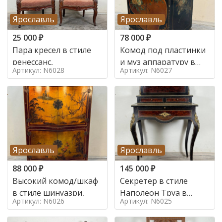
Ярославль
Ярославль
25 000
₽
78 000
₽
Пара кресел в стиле
Комод под пластинки
ренессанс,
и муз аппаратуру в
Артикул: N6028
Артикул: N6027
стиле шинуазри,
Ярославль
Ярославль
88 000
₽
145 000
₽
Высокий комод/шкаф
Секретер в стиле
в стиле шинуазри,
Наполеон Труа в
Артикул: N6026
Артикул: N6025
стиле 19 век