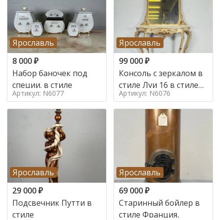
Ярославль
Ярославль
8 000
₽
99 000
₽
Набор баночек под
Консоль с зеркалом в
специи. в стиле
стиле Луи 16 в стиле
Артикул: N6077
Артикул: N6076
Луи 16, Италия,
Ярославль
Ярославль
29 000
₽
69 000
₽
Подсвечник Путти в
Старинный бойлер в
стиле
стиле Франция,