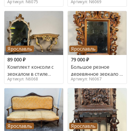
Артикул: N6075
Артикул: N6069
Ярославль
Ярославль
89 000
₽
79 000
₽
Комплект консоли с
Большое резное
зеркалом в стиле
деревянное зеркало с
Артикул: N6068
Артикул: N6067
ренессанс,
золочением в стиле
Ярославль
Ярославль