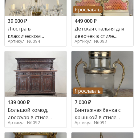
Ярославль
39 000
₽
449 000
₽
Люстра в
Детская спальня для
классическом
девочек в стиле
Артикул: N6094
Артикул: N6093
итальянском стиле на
итальянского барокко
10 ламп. в стиле
в стиле
Ярославль
139 000
₽
7 000
₽
Большой комод,
Винтажная банка с
дрессуар в стиле
крышкой в стиле
Артикул: N6092
Артикул: N6091
ренессанс,
Италия,