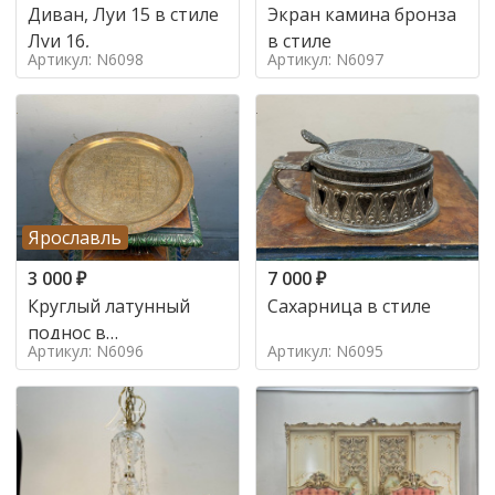
Диван, Луи 15 в стиле
Экран камина бронза
Луи 16,
в стиле
Артикул: N6098
Артикул: N6097
Ярославль
3 000
₽
7 000
₽
Круглый латунный
Сахарница в стиле
поднос в
Артикул: N6096
Артикул: N6095
марокканском стиле в
стиле