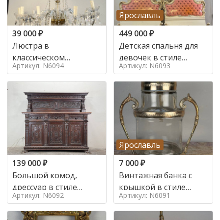
Ярославль
39 000
₽
449 000
₽
Люстра в
Детская спальня для
классическом
девочек в стиле
Артикул: N6094
Артикул: N6093
итальянском стиле на
итальянского барокко
10 ламп. в стиле
в стиле
Ярославль
139 000
₽
7 000
₽
Большой комод,
Винтажная банка с
дрессуар в стиле
крышкой в стиле
Артикул: N6092
Артикул: N6091
ренессанс,
Италия,