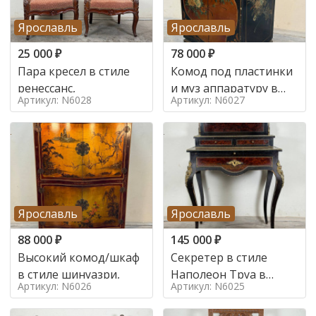
Ярославль
Ярославль
25 000
₽
78 000
₽
Пара кресел в стиле
Комод под пластинки
ренессанс,
и муз аппаратуру в
Артикул: N6028
Артикул: N6027
стиле шинуазри,
Ярославль
Ярославль
88 000
₽
145 000
₽
Высокий комод/шкаф
Секретер в стиле
в стиле шинуазри,
Наполеон Труа в
Артикул: N6026
Артикул: N6025
стиле 19 век