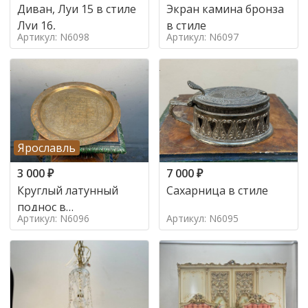
Диван, Луи 15 в стиле
Экран камина бронза
Луи 16,
в стиле
Артикул: N6098
Артикул: N6097
Ярославль
3 000
₽
7 000
₽
Круглый латунный
Сахарница в стиле
поднос в
Артикул: N6096
Артикул: N6095
марокканском стиле в
стиле