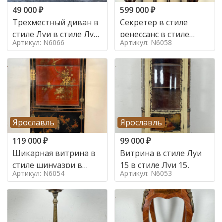
49 000
₽
599 000
₽
Трехместный диван в
Секретер в стиле
стиле Луи в стиле Луи
ренессанс в стиле
Артикул: N6066
Артикул: N6058
16,
ренессанс, 19 век
Ярославль
Ярославль
119 000
₽
99 000
₽
Шикарная витрина в
Витрина в стиле Луи
стиле шинуазри в
15 в стиле Луи 15,
Артикул: N6054
Артикул: N6053
стиле шинуазри,