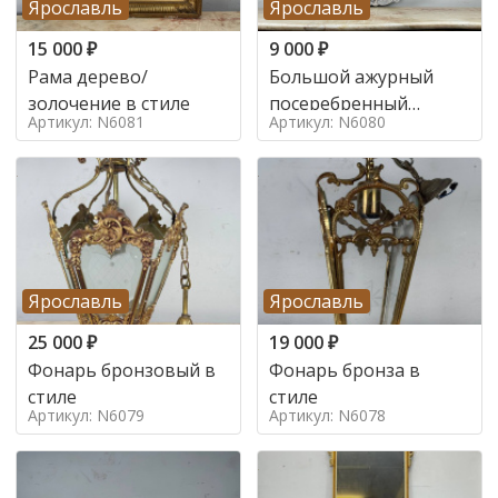
Ярославль
Ярославль
15 000
₽
9 000
₽
Рама дерево/
Большой ажурный
золочение в стиле
посеребренный
Артикул: N6081
Артикул: N6080
поднос в стиле
Ярославль
Ярославль
25 000
₽
19 000
₽
Фонарь бронзовый в
Фонарь бронза в
стиле
стиле
Артикул: N6079
Артикул: N6078