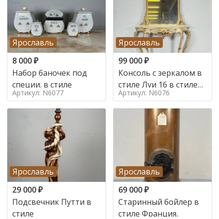
Ярославль
Ярославль
8 000
₽
99 000
₽
Набор баночек под
Консоль с зеркалом в
специи. в стиле
стиле Луи 16 в стиле
Артикул: N6077
Артикул: N6076
Луи 16, Италия,
Ярославль
Ярославль
29 000
₽
69 000
₽
Подсвечник Путти в
Старинный бойлер в
стиле
стиле Франция,