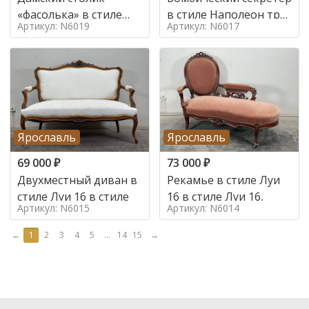
«фасолька» в стиле
в стиле Наполеон труа
Артикул: N6019
Артикул: N6017
Луи 16,
в стиле
Ярославль
Ярославль
69 000
₽
73 000
₽
Двухместный диван в
Рекамье в стиле Луи
стиле Луи 16 в стиле
16 в стиле Луи 16,
Артикул: N6015
Артикул: N6014
←
1
2
3
4
5
...
14
15
→