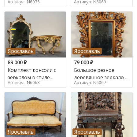
Артикул: N6075
Артикул: N6069
Ярославль
Ярославль
89 000
₽
79 000
₽
Комплект консоли с
Большое резное
зеркалом в стиле
деревянное зеркало с
Артикул: N6068
Артикул: N6067
ренессанс,
золочением в стиле
Ярославль
Ярославль