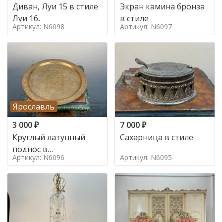
Диван, Луи 15 в стиле
Экран камина бронза
Луи 16,
в стиле
Артикул: N6098
Артикул: N6097
Ярославль
3 000
₽
7 000
₽
Круглый латунный
Сахарница в стиле
поднос в
Артикул: N6096
Артикул: N6095
марокканском стиле в
стиле