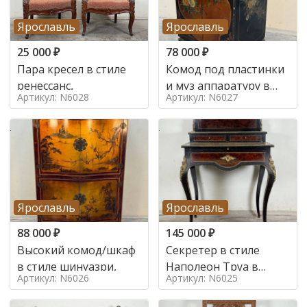
Ярославль
Ярославль
25 000
₽
78 000
₽
Пара кресел в стиле
Комод под пластинки
ренессанс,
и муз аппаратуру в
Артикул: N6028
Артикул: N6027
стиле шинуазри,
Ярославль
Ярославль
88 000
₽
145 000
₽
Высокий комод/шкаф
Секретер в стиле
в стиле шинуазри,
Наполеон Труа в
Артикул: N6026
Артикул: N6025
стиле 19 век