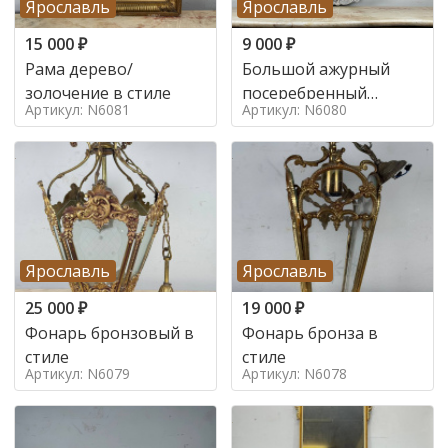
Ярославль
Ярославль
15 000
₽
9 000
₽
Рама дерево/
Большой ажурный
золочение в стиле
посеребренный
Артикул: N6081
Артикул: N6080
поднос в стиле
Ярославль
Ярославль
25 000
₽
19 000
₽
Фонарь бронзовый в
Фонарь бронза в
стиле
стиле
Артикул: N6079
Артикул: N6078