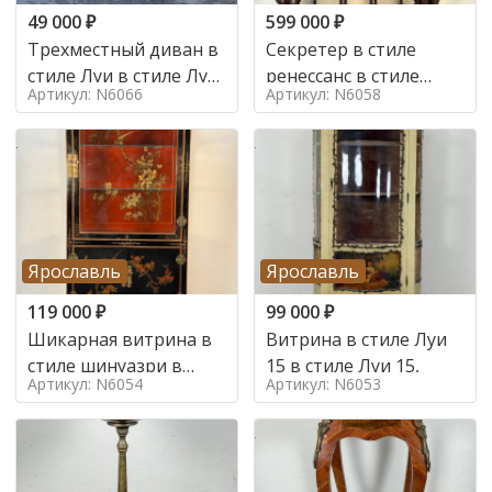
49 000
₽
599 000
₽
Трехместный диван в
Секретер в стиле
стиле Луи в стиле Луи
ренессанс в стиле
Артикул: N6066
Артикул: N6058
16,
ренессанс, 19 век
Ярославль
Ярославль
119 000
₽
99 000
₽
Шикарная витрина в
Витрина в стиле Луи
стиле шинуазри в
15 в стиле Луи 15,
Артикул: N6054
Артикул: N6053
стиле шинуазри,