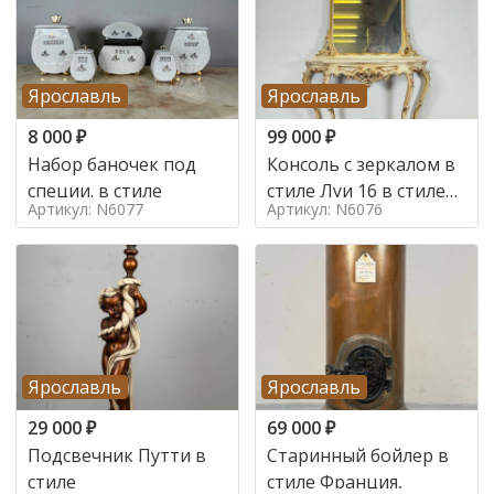
Ярославль
Ярославль
8 000
₽
99 000
₽
Набор баночек под
Консоль с зеркалом в
специи. в стиле
стиле Луи 16 в стиле
Артикул: N6077
Артикул: N6076
Луи 16, Италия,
Ярославль
Ярославль
29 000
₽
69 000
₽
Подсвечник Путти в
Старинный бойлер в
стиле
стиле Франция,