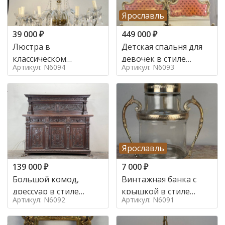
Ярославль
39 000
₽
449 000
₽
Люстра в
Детская спальня для
классическом
девочек в стиле
Артикул: N6094
Артикул: N6093
итальянском стиле на
итальянского барокко
10 ламп. в стиле
в стиле
Ярославль
139 000
₽
7 000
₽
Большой комод,
Винтажная банка с
дрессуар в стиле
крышкой в стиле
Артикул: N6092
Артикул: N6091
ренессанс,
Италия,