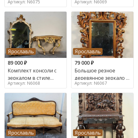
Артикул: N6075
Артикул: N6069
Ярославль
Ярославль
89 000
₽
79 000
₽
Комплект консоли с
Большое резное
зеркалом в стиле
деревянное зеркало с
Артикул: N6068
Артикул: N6067
ренессанс,
золочением в стиле
Ярославль
Ярославль