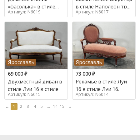
«фасолька» в стиле
в стиле Наполеон труа
Артикул: N6019
Артикул: N6017
Луи 16,
в стиле
Ярославль
Ярославль
69 000
₽
73 000
₽
Двухместный диван в
Рекамье в стиле Луи
стиле Луи 16 в стиле
16 в стиле Луи 16,
Артикул: N6015
Артикул: N6014
←
1
2
3
4
5
...
14
15
→