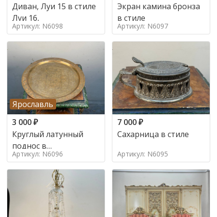
Диван, Луи 15 в стиле
Экран камина бронза
Луи 16,
в стиле
Артикул: N6098
Артикул: N6097
Ярославль
3 000
₽
7 000
₽
Круглый латунный
Сахарница в стиле
поднос в
Артикул: N6096
Артикул: N6095
марокканском стиле в
стиле