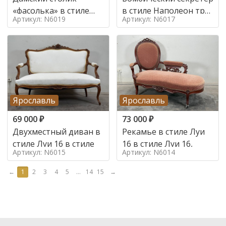
«фасолька» в стиле
в стиле Наполеон труа
Артикул: N6019
Артикул: N6017
Луи 16,
в стиле
Ярославль
Ярославль
69 000
₽
73 000
₽
Двухместный диван в
Рекамье в стиле Луи
стиле Луи 16 в стиле
16 в стиле Луи 16,
Артикул: N6015
Артикул: N6014
←
1
2
3
4
5
...
14
15
→