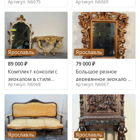
Артикул: N6075
Артикул: N6069
Ярославль
Ярославль
89 000
₽
79 000
₽
Комплект консоли с
Большое резное
зеркалом в стиле
деревянное зеркало с
Артикул: N6068
Артикул: N6067
ренессанс,
золочением в стиле
Ярославль
Ярославль