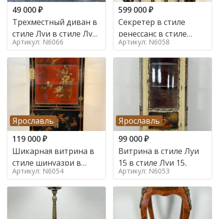
49 000
₽
599 000
₽
Трехместный диван в
Секретер в стиле
стиле Луи в стиле Луи
ренессанс в стиле
Артикул: N6066
Артикул: N6058
16,
ренессанс, 19 век
Ярославль
Ярославль
119 000
₽
99 000
₽
Шикарная витрина в
Витрина в стиле Луи
стиле шинуазри в
15 в стиле Луи 15,
Артикул: N6054
Артикул: N6053
стиле шинуазри,