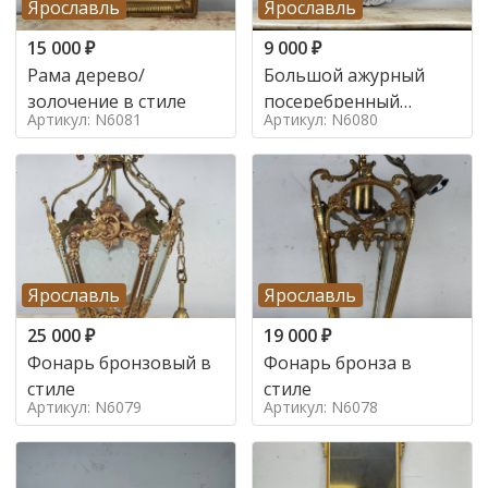
Ярославль
Ярославль
15 000
₽
9 000
₽
Рама дерево/
Большой ажурный
золочение в стиле
посеребренный
Артикул: N6081
Артикул: N6080
поднос в стиле
Ярославль
Ярославль
25 000
₽
19 000
₽
Фонарь бронзовый в
Фонарь бронза в
стиле
стиле
Артикул: N6079
Артикул: N6078