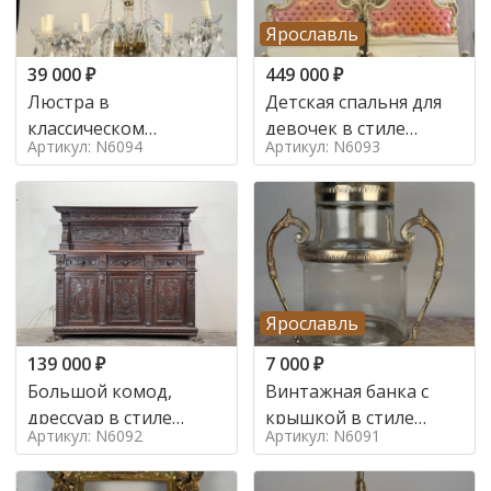
Ярославль
39 000
₽
449 000
₽
Люстра в
Детская спальня для
классическом
девочек в стиле
Артикул: N6094
Артикул: N6093
итальянском стиле на
итальянского барокко
10 ламп. в стиле
в стиле
Ярославль
139 000
₽
7 000
₽
Большой комод,
Винтажная банка с
дрессуар в стиле
крышкой в стиле
Артикул: N6092
Артикул: N6091
ренессанс,
Италия,