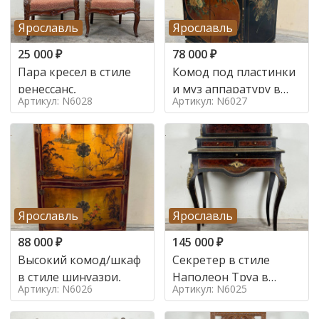
Ярославль
Ярославль
25 000
₽
78 000
₽
Пара кресел в стиле
Комод под пластинки
ренессанс,
и муз аппаратуру в
Артикул: N6028
Артикул: N6027
стиле шинуазри,
Ярославль
Ярославль
88 000
₽
145 000
₽
Высокий комод/шкаф
Секретер в стиле
в стиле шинуазри,
Наполеон Труа в
Артикул: N6026
Артикул: N6025
стиле 19 век