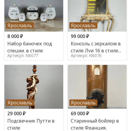
Ярославль
Ярославль
8 000
₽
99 000
₽
Набор баночек под
Консоль с зеркалом в
специи. в стиле
стиле Луи 16 в стиле
Артикул: N6077
Артикул: N6076
Луи 16, Италия,
Ярославль
Ярославль
29 000
₽
69 000
₽
Подсвечник Путти в
Старинный бойлер в
стиле
стиле Франция,