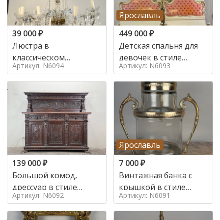
Ярославль
39 000
₽
449 000
₽
Люстра в
Детская спальня для
классическом
девочек в стиле
Артикул: N6094
Артикул: N6093
итальянском стиле на
итальянского барокко
10 ламп. в стиле
в стиле
Ярославль
139 000
₽
7 000
₽
Большой комод,
Винтажная банка с
дрессуар в стиле
крышкой в стиле
Артикул: N6092
Артикул: N6091
ренессанс,
Италия,