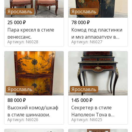
Ярославль
Ярославль
25 000
₽
78 000
₽
Пара кресел в стиле
Комод под пластинки
ренессанс,
и муз аппаратуру в
Артикул: N6028
Артикул: N6027
стиле шинуазри,
Ярославль
Ярославль
88 000
₽
145 000
₽
Высокий комод/шкаф
Секретер в стиле
в стиле шинуазри,
Наполеон Труа в
Артикул: N6026
Артикул: N6025
стиле 19 век