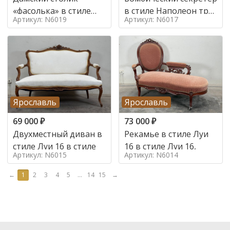
«фасолька» в стиле
в стиле Наполеон труа
Артикул: N6019
Артикул: N6017
Луи 16,
в стиле
Ярославль
Ярославль
69 000
₽
73 000
₽
Двухместный диван в
Рекамье в стиле Луи
стиле Луи 16 в стиле
16 в стиле Луи 16,
Артикул: N6015
Артикул: N6014
←
1
2
3
4
5
...
14
15
→