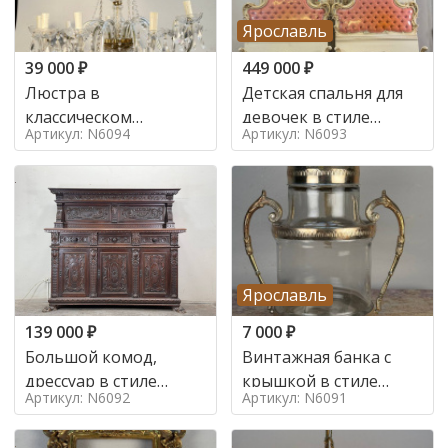
Ярославль
39 000
₽
449 000
₽
Люстра в
Детская спальня для
классическом
девочек в стиле
Артикул: N6094
Артикул: N6093
итальянском стиле на
итальянского барокко
10 ламп. в стиле
в стиле
Ярославль
139 000
₽
7 000
₽
Большой комод,
Винтажная банка с
дрессуар в стиле
крышкой в стиле
Артикул: N6092
Артикул: N6091
ренессанс,
Италия,