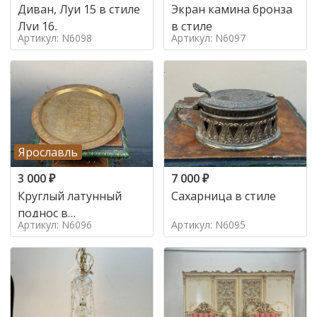
Диван, Луи 15 в стиле
Экран камина бронза
Луи 16,
в стиле
Артикул: N6098
Артикул: N6097
Ярославль
3 000
₽
7 000
₽
Круглый латунный
Сахарница в стиле
поднос в
Артикул: N6096
Артикул: N6095
марокканском стиле в
стиле