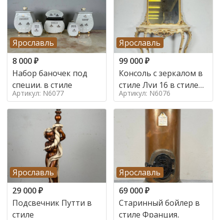
Ярославль
Ярославль
8 000
₽
99 000
₽
Набор баночек под
Консоль с зеркалом в
специи. в стиле
стиле Луи 16 в стиле
Артикул: N6077
Артикул: N6076
Луи 16, Италия,
Ярославль
Ярославль
29 000
₽
69 000
₽
Подсвечник Путти в
Старинный бойлер в
стиле
стиле Франция,