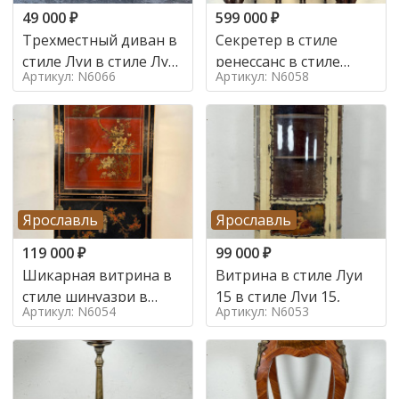
49 000
₽
599 000
₽
Трехместный диван в
Секретер в стиле
стиле Луи в стиле Луи
ренессанс в стиле
Артикул: N6066
Артикул: N6058
16,
ренессанс, 19 век
Ярославль
Ярославль
119 000
₽
99 000
₽
Шикарная витрина в
Витрина в стиле Луи
стиле шинуазри в
15 в стиле Луи 15,
Артикул: N6054
Артикул: N6053
стиле шинуазри,