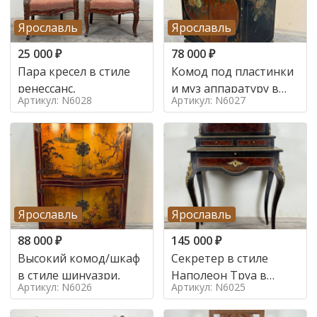
Ярославль
Ярославль
25 000
₽
78 000
₽
Пара кресел в стиле
Комод под пластинки
ренессанс,
и муз аппаратуру в
Артикул: N6028
Артикул: N6027
стиле шинуазри,
Ярославль
Ярославль
88 000
₽
145 000
₽
Высокий комод/шкаф
Секретер в стиле
в стиле шинуазри,
Наполеон Труа в
Артикул: N6026
Артикул: N6025
стиле 19 век