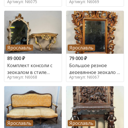
Артикул: N6075
Артикул: N6069
Ярославль
Ярославль
89 000
₽
79 000
₽
Комплект консоли с
Большое резное
зеркалом в стиле
деревянное зеркало с
Артикул: N6068
Артикул: N6067
ренессанс,
золочением в стиле
Ярославль
Ярославль