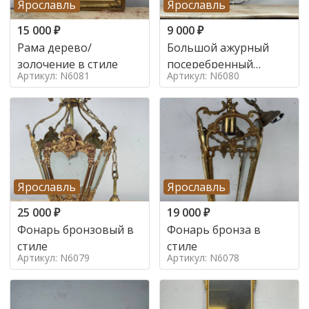
Ярославль
Ярославль
15 000
₽
9 000
₽
Рама дерево/
Большой ажурный
золочение в стиле
посеребренный
Артикул: N6081
Артикул: N6080
поднос в стиле
Ярославль
Ярославль
25 000
₽
19 000
₽
Фонарь бронзовый в
Фонарь бронза в
стиле
стиле
Артикул: N6079
Артикул: N6078