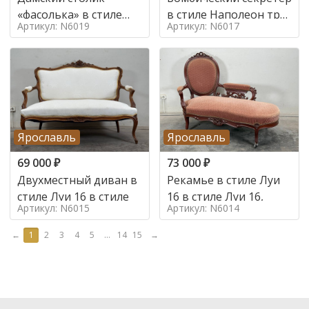
«фасолька» в стиле
в стиле Наполеон труа
Артикул: N6019
Артикул: N6017
Луи 16,
в стиле
Ярославль
Ярославль
69 000
₽
73 000
₽
Двухместный диван в
Рекамье в стиле Луи
стиле Луи 16 в стиле
16 в стиле Луи 16,
Артикул: N6015
Артикул: N6014
←
1
2
3
4
5
...
14
15
→