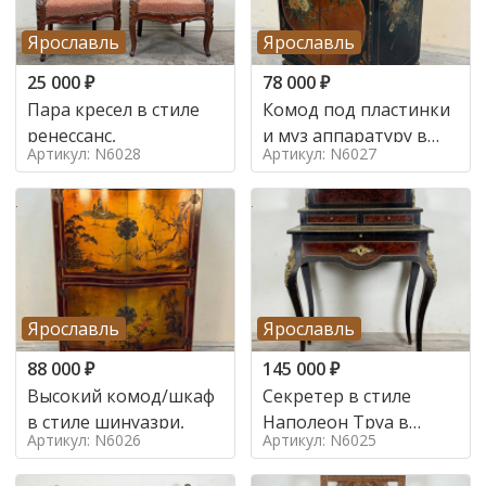
Ярославль
Ярославль
25 000
₽
78 000
₽
Пара кресел в стиле
Комод под пластинки
ренессанс,
и муз аппаратуру в
Артикул: N6028
Артикул: N6027
стиле шинуазри,
Ярославль
Ярославль
88 000
₽
145 000
₽
Высокий комод/шкаф
Секретер в стиле
в стиле шинуазри,
Наполеон Труа в
Артикул: N6026
Артикул: N6025
стиле 19 век