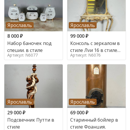
Ярославль
Ярославль
8 000
₽
99 000
₽
Набор баночек под
Консоль с зеркалом в
специи. в стиле
стиле Луи 16 в стиле
Артикул: N6077
Артикул: N6076
Луи 16, Италия,
Ярославль
Ярославль
29 000
₽
69 000
₽
Подсвечник Путти в
Старинный бойлер в
стиле
стиле Франция,