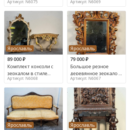
Артикул: N6075
Артикул: N6069
Ярославль
Ярославль
89 000
₽
79 000
₽
Комплект консоли с
Большое резное
зеркалом в стиле
деревянное зеркало с
Артикул: N6068
Артикул: N6067
ренессанс,
золочением в стиле
Ярославль
Ярославль