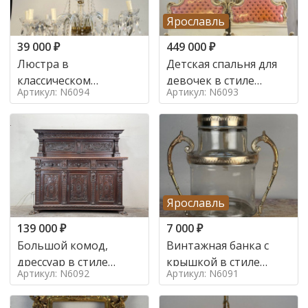
Ярославль
39 000
₽
449 000
₽
Люстра в
Детская спальня для
классическом
девочек в стиле
Артикул: N6094
Артикул: N6093
итальянском стиле на
итальянского барокко
10 ламп. в стиле
в стиле
Ярославль
139 000
₽
7 000
₽
Большой комод,
Винтажная банка с
дрессуар в стиле
крышкой в стиле
Артикул: N6092
Артикул: N6091
ренессанс,
Италия,