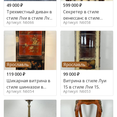
49 000
₽
599 000
₽
Трехместный диван в
Секретер в стиле
стиле Луи в стиле Луи
ренессанс в стиле
Артикул: N6066
Артикул: N6058
16,
ренессанс, 19 век
Ярославль
Ярославль
119 000
₽
99 000
₽
Шикарная витрина в
Витрина в стиле Луи
стиле шинуазри в
15 в стиле Луи 15,
Артикул: N6054
Артикул: N6053
стиле шинуазри,