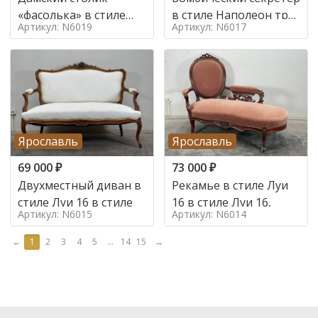
«фасолька» в стиле
в стиле Наполеон труа
Артикул: N6019
Артикул: N6017
Луи 16,
в стиле
Ярославль
Ярославль
69 000
₽
73 000
₽
Двухместный диван в
Рекамье в стиле Луи
стиле Луи 16 в стиле
16 в стиле Луи 16,
Артикул: N6015
Артикул: N6014
←
1
2
3
4
5
...
14
15
→