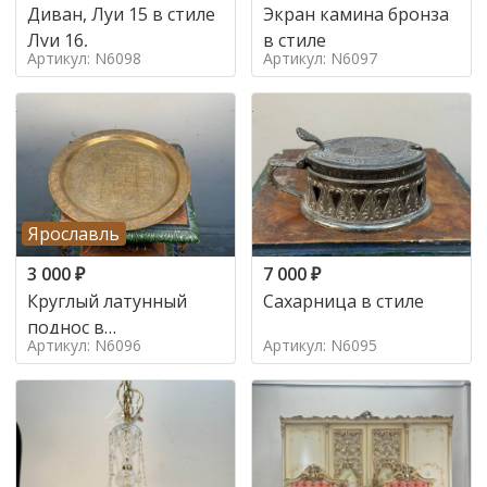
Диван, Луи 15 в стиле
Экран камина бронза
Луи 16,
в стиле
Артикул: N6098
Артикул: N6097
Ярославль
3 000
₽
7 000
₽
Круглый латунный
Сахарница в стиле
поднос в
Артикул: N6096
Артикул: N6095
марокканском стиле в
стиле