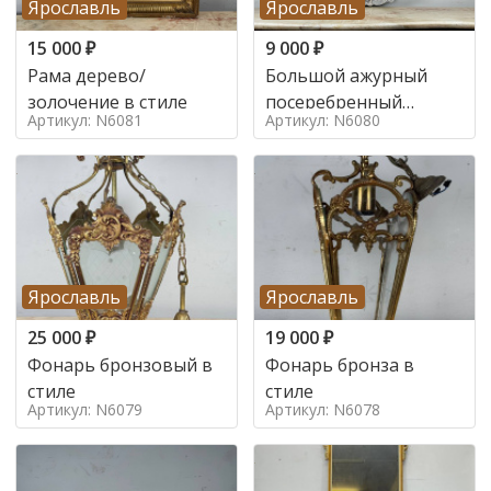
Ярославль
Ярославль
15 000
₽
9 000
₽
Рама дерево/
Большой ажурный
золочение в стиле
посеребренный
Артикул: N6081
Артикул: N6080
поднос в стиле
Ярославль
Ярославль
25 000
₽
19 000
₽
Фонарь бронзовый в
Фонарь бронза в
стиле
стиле
Артикул: N6079
Артикул: N6078