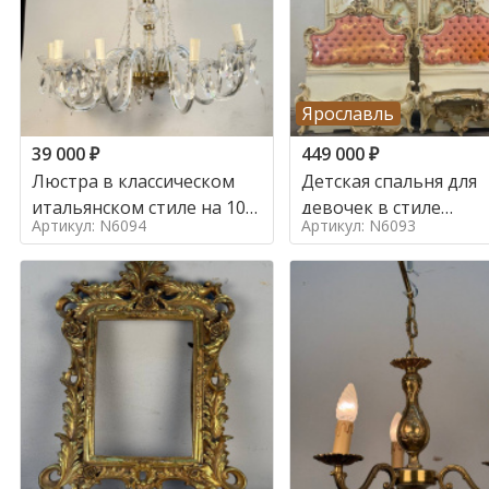
Ярославль
39 000
₽
449 000
₽
Люстра в классическом
Детская спальня для
итальянском стиле на 10
девочек в стиле
Артикул: N6094
Артикул: N6093
ламп. в стиле
итальянского барокк
стиле