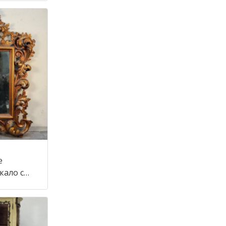
е
кало с
тиле