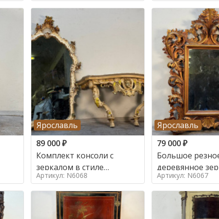
Ярославль
Ярославль
89 000
₽
79 000
₽
Комплект консоли с
Большое резно
зеркалом в стиле
деревянное зер
Артикул: N6068
Артикул: N6067
ренессанс,
золочением в с