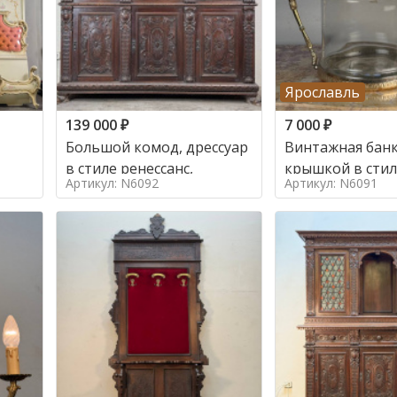
Ярославль
139 000
₽
7 000
₽
Большой комод, дрессуар
Винтажная банк
в стиле ренессанс,
Артикул: N6092
Артикул: N6091
о в