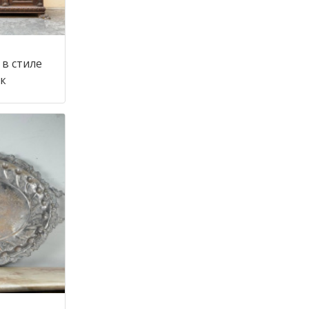
в стиле
 век