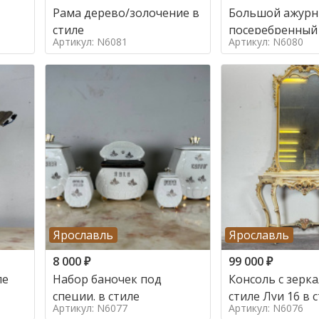
Рама дерево/золочение в
Большой ажур
стиле
посеребренный
Артикул: N6081
Артикул: N6080
стиле
Ярославль
Ярославль
8 000
₽
99 000
₽
ле
Набор баночек под
Консоль с зерк
специи. в стиле
стиле Луи 16 в 
Артикул: N6077
Артикул: N6076
16, Италия,