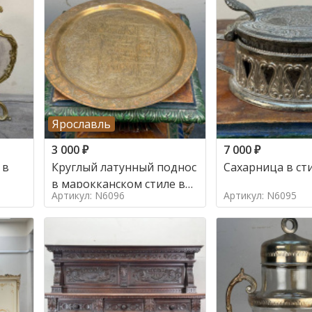
Ярославль
3 000
₽
7 000
₽
 в
Круглый латунный поднос
Сахарница в ст
в марокканском стиле в
Артикул: N6096
Артикул: N6095
стиле