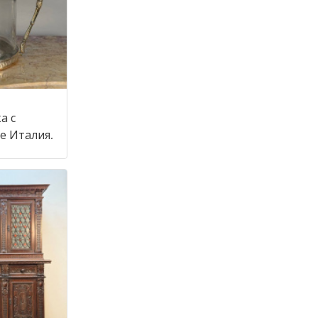
а с
крышкой в стиле Италия,