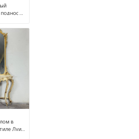
ный
 поднос в
алом в
стиле Луи