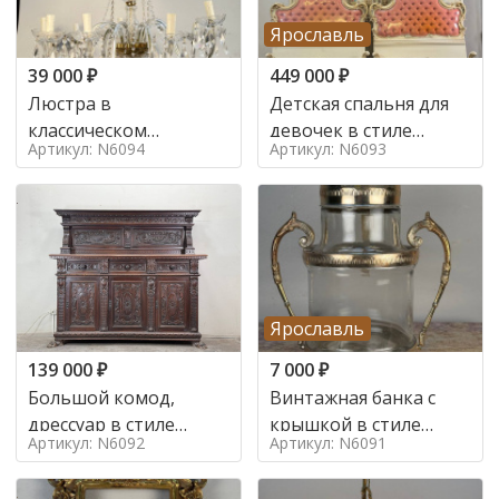
Ярославль
39 000
₽
449 000
₽
Люстра в
Детская спальня для
классическом
девочек в стиле
Артикул: N6094
Артикул: N6093
итальянском стиле на
итальянского барокко
10 ламп. в стиле
в стиле
Ярославль
139 000
₽
7 000
₽
Большой комод,
Винтажная банка с
дрессуар в стиле
крышкой в стиле
Артикул: N6092
Артикул: N6091
ренессанс,
Италия,