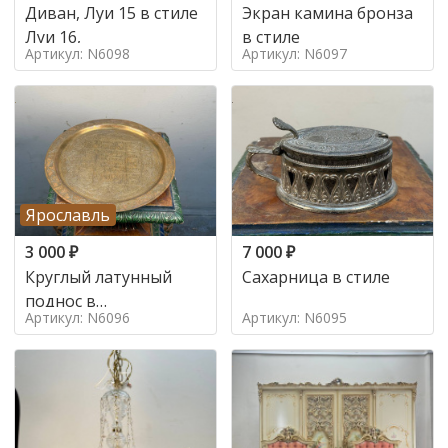
Диван, Луи 15 в стиле
Экран камина бронза
Луи 16,
в стиле
Артикул: N6098
Артикул: N6097
Ярославль
3 000
₽
7 000
₽
Круглый латунный
Сахарница в стиле
поднос в
Артикул: N6096
Артикул: N6095
марокканском стиле в
стиле