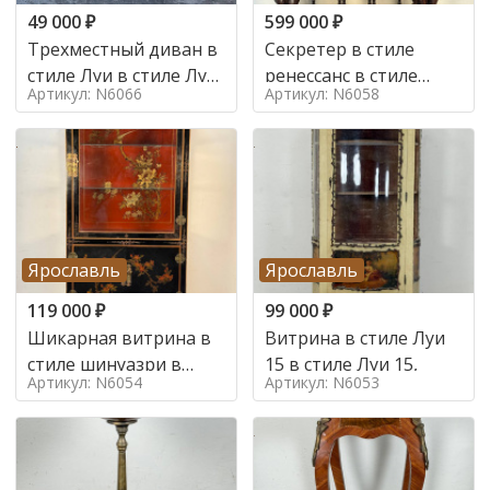
49 000
₽
599 000
₽
Трехместный диван в
Секретер в стиле
стиле Луи в стиле Луи
ренессанс в стиле
Артикул: N6066
Артикул: N6058
16,
ренессанс, 19 век
Ярославль
Ярославль
119 000
₽
99 000
₽
Шикарная витрина в
Витрина в стиле Луи
стиле шинуазри в
15 в стиле Луи 15,
Артикул: N6054
Артикул: N6053
стиле шинуазри,