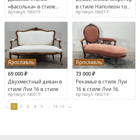
«фасолька» в стиле
в стиле Наполеон труа
Артикул: N6019
Артикул: N6017
Луи 16,
в стиле
Ярославль
Ярославль
69 000
₽
73 000
₽
Двухместный диван в
Рекамье в стиле Луи
стиле Луи 16 в стиле
16 в стиле Луи 16,
Артикул: N6015
Артикул: N6014
←
1
2
3
4
5
...
14
15
→