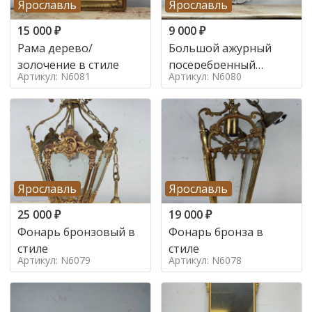
Ярославль
Ярославль
15 000
₽
9 000
₽
Рама дерево/
Большой ажурный
золочение в стиле
посеребренный
Артикул: N6081
Артикул: N6080
поднос в стиле
Ярославль
Ярославль
25 000
₽
19 000
₽
Фонарь бронзовый в
Фонарь бронза в
стиле
стиле
Артикул: N6079
Артикул: N6078