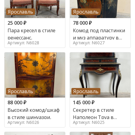
Ярославль
Ярославль
25 000
₽
78 000
₽
Пара кресел в стиле
Комод под пластинки
ренессанс,
и муз аппаратуру в
Артикул: N6028
Артикул: N6027
стиле шинуазри,
Ярославль
Ярославль
88 000
₽
145 000
₽
Высокий комод/шкаф
Секретер в стиле
в стиле шинуазри,
Наполеон Труа в
Артикул: N6026
Артикул: N6025
стиле 19 век