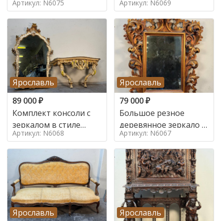
Артикул: N6075
Артикул: N6069
Ярославль
Ярославль
89 000
₽
79 000
₽
Комплект консоли с
Большое резное
зеркалом в стиле
деревянное зеркало с
Артикул: N6068
Артикул: N6067
ренессанс,
золочением в стиле
Ярославль
Ярославль