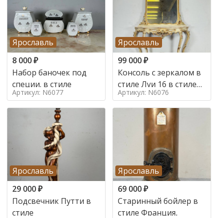
Ярославль
Ярославль
8 000
₽
99 000
₽
Набор баночек под
Консоль с зеркалом в
специи. в стиле
стиле Луи 16 в стиле
Артикул: N6077
Артикул: N6076
Луи 16, Италия,
Ярославль
Ярославль
29 000
₽
69 000
₽
Подсвечник Путти в
Старинный бойлер в
стиле
стиле Франция,