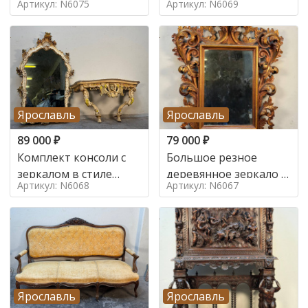
Артикул: N6075
Артикул: N6069
Ярославль
Ярославль
89 000
₽
79 000
₽
Комплект консоли с
Большое резное
зеркалом в стиле
деревянное зеркало с
Артикул: N6068
Артикул: N6067
ренессанс,
золочением в стиле
Ярославль
Ярославль