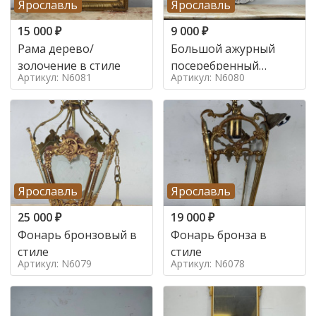
Ярославль
Ярославль
15 000
₽
9 000
₽
Рама дерево/
Большой ажурный
золочение в стиле
посеребренный
Артикул: N6081
Артикул: N6080
поднос в стиле
Ярославль
Ярославль
25 000
₽
19 000
₽
Фонарь бронзовый в
Фонарь бронза в
стиле
стиле
Артикул: N6079
Артикул: N6078