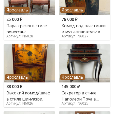
Ярославль
Ярославль
25 000
₽
78 000
₽
Пара кресел в стиле
Комод под пластинки
ренессанс,
и муз аппаратуру в
Артикул: N6028
Артикул: N6027
стиле шинуазри,
Ярославль
Ярославль
88 000
₽
145 000
₽
Высокий комод/шкаф
Секретер в стиле
в стиле шинуазри,
Наполеон Труа в
Артикул: N6026
Артикул: N6025
стиле 19 век