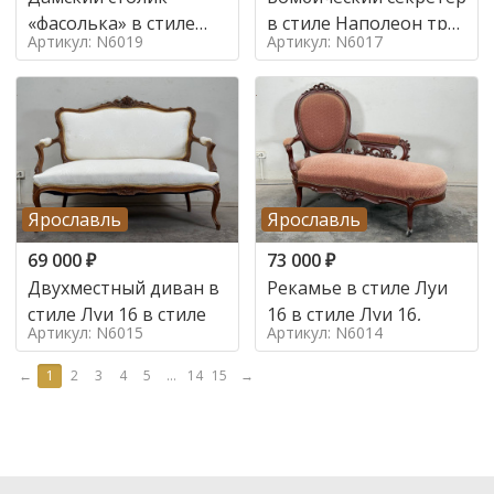
«фасолька» в стиле
в стиле Наполеон труа
Артикул: N6019
Артикул: N6017
Луи 16,
в стиле
Ярославль
Ярославль
69 000
₽
73 000
₽
Двухместный диван в
Рекамье в стиле Луи
стиле Луи 16 в стиле
16 в стиле Луи 16,
Артикул: N6015
Артикул: N6014
←
1
2
3
4
5
...
14
15
→