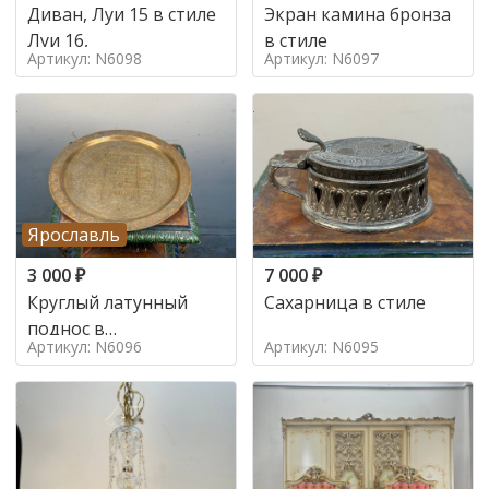
Диван, Луи 15 в стиле
Экран камина бронза
Луи 16,
в стиле
Артикул: N6098
Артикул: N6097
Ярославль
3 000
₽
7 000
₽
Круглый латунный
Сахарница в стиле
поднос в
Артикул: N6096
Артикул: N6095
марокканском стиле в
стиле