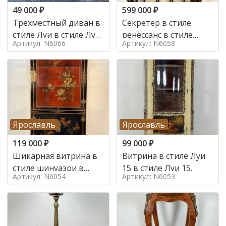
49 000
₽
599 000
₽
Трехместный диван в
Секретер в стиле
стиле Луи в стиле Луи
ренессанс в стиле
Артикул: N6066
Артикул: N6058
16,
ренессанс, 19 век
Ярославль
Ярославль
119 000
₽
99 000
₽
Шикарная витрина в
Витрина в стиле Луи
стиле шинуазри в
15 в стиле Луи 15,
Артикул: N6054
Артикул: N6053
стиле шинуазри,