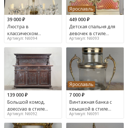
Ярославль
39 000
₽
449 000
₽
Люстра в
Детская спальня для
классическом
девочек в стиле
Артикул: N6094
Артикул: N6093
итальянском стиле на
итальянского барокко
10 ламп. в стиле
в стиле
Ярославль
139 000
₽
7 000
₽
Большой комод,
Винтажная банка с
дрессуар в стиле
крышкой в стиле
Артикул: N6092
Артикул: N6091
ренессанс,
Италия,