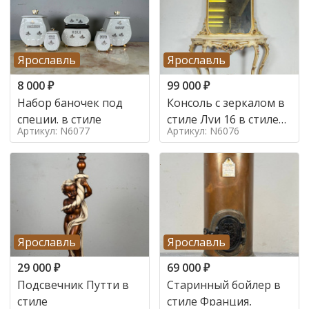
Ярославль
Ярославль
8 000
₽
99 000
₽
Набор баночек под
Консоль с зеркалом в
специи. в стиле
стиле Луи 16 в стиле
Артикул: N6077
Артикул: N6076
Луи 16, Италия,
Ярославль
Ярославль
29 000
₽
69 000
₽
Подсвечник Путти в
Старинный бойлер в
стиле
стиле Франция,