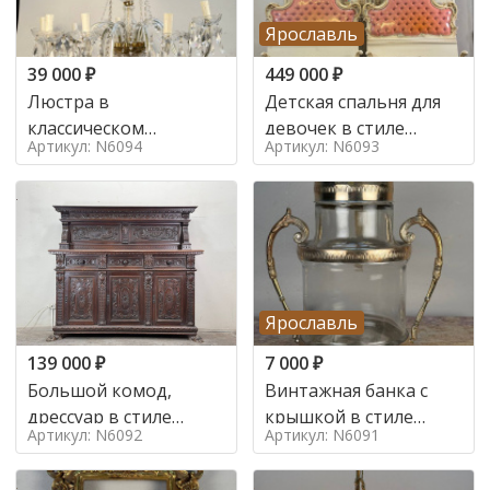
Ярославль
39 000
₽
449 000
₽
Люстра в
Детская спальня для
классическом
девочек в стиле
Артикул: N6094
Артикул: N6093
итальянском стиле на
итальянского барокко
10 ламп. в стиле
в стиле
Ярославль
139 000
₽
7 000
₽
Большой комод,
Винтажная банка с
дрессуар в стиле
крышкой в стиле
Артикул: N6092
Артикул: N6091
ренессанс,
Италия,