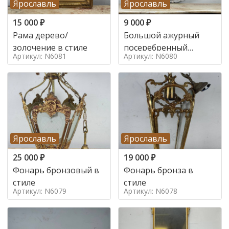
Ярославль
Ярославль
15 000
₽
9 000
₽
Рама дерево/
Большой ажурный
золочение в стиле
посеребренный
Артикул: N6081
Артикул: N6080
поднос в стиле
Ярославль
Ярославль
25 000
₽
19 000
₽
Фонарь бронзовый в
Фонарь бронза в
стиле
стиле
Артикул: N6079
Артикул: N6078