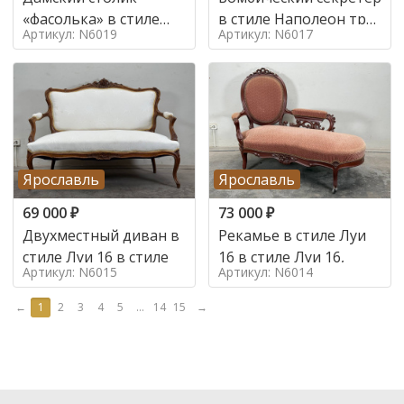
«фасолька» в стиле
в стиле Наполеон труа
Артикул: N6019
Артикул: N6017
Луи 16,
в стиле
Ярославль
Ярославль
69 000
₽
73 000
₽
Двухместный диван в
Рекамье в стиле Луи
стиле Луи 16 в стиле
16 в стиле Луи 16,
Артикул: N6015
Артикул: N6014
←
1
2
3
4
5
...
14
15
→