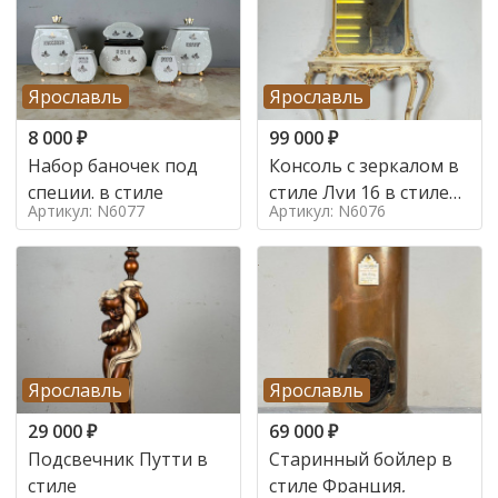
Ярославль
Ярославль
8 000
₽
99 000
₽
Набор баночек под
Консоль с зеркалом в
специи. в стиле
стиле Луи 16 в стиле
Артикул: N6077
Артикул: N6076
Луи 16, Италия,
Ярославль
Ярославль
29 000
₽
69 000
₽
Подсвечник Путти в
Старинный бойлер в
стиле
стиле Франция,