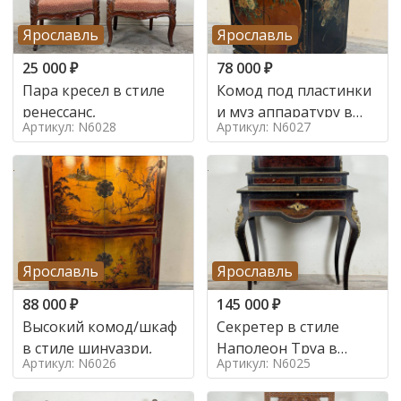
Ярославль
Ярославль
25 000
₽
78 000
₽
Пара кресел в стиле
Комод под пластинки
ренессанс,
и муз аппаратуру в
Артикул: N6028
Артикул: N6027
стиле шинуазри,
Ярославль
Ярославль
88 000
₽
145 000
₽
Высокий комод/шкаф
Секретер в стиле
в стиле шинуазри,
Наполеон Труа в
Артикул: N6026
Артикул: N6025
стиле 19 век