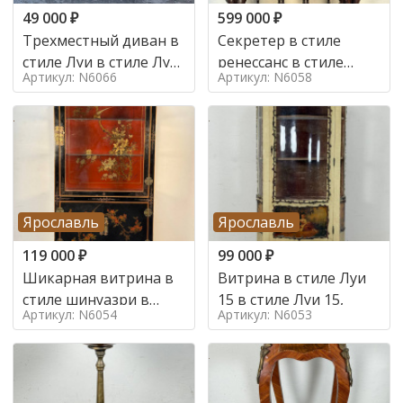
49 000
₽
599 000
₽
Трехместный диван в
Секретер в стиле
стиле Луи в стиле Луи
ренессанс в стиле
Артикул: N6066
Артикул: N6058
16,
ренессанс, 19 век
Ярославль
Ярославль
119 000
₽
99 000
₽
Шикарная витрина в
Витрина в стиле Луи
стиле шинуазри в
15 в стиле Луи 15,
Артикул: N6054
Артикул: N6053
стиле шинуазри,