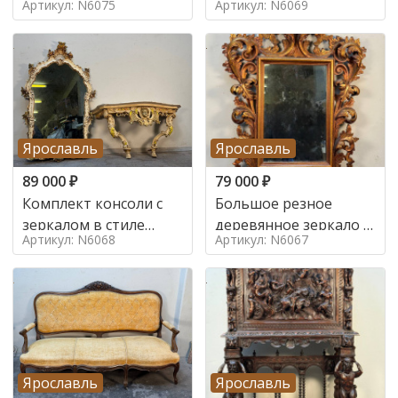
Артикул: N6075
Артикул: N6069
Ярославль
Ярославль
89 000
₽
79 000
₽
Комплект консоли с
Большое резное
зеркалом в стиле
деревянное зеркало с
Артикул: N6068
Артикул: N6067
ренессанс,
золочением в стиле
Ярославль
Ярославль