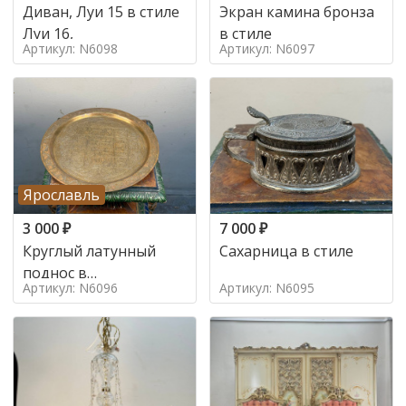
Диван, Луи 15 в стиле
Экран камина бронза
Луи 16,
в стиле
Артикул: N6098
Артикул: N6097
Ярославль
3 000
₽
7 000
₽
Круглый латунный
Сахарница в стиле
поднос в
Артикул: N6096
Артикул: N6095
марокканском стиле в
стиле