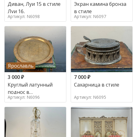
Диван, Луи 15 в стиле
Экран камина бронза
Луи 16,
в стиле
Артикул: N6098
Артикул: N6097
Ярославль
3 000
₽
7 000
₽
Круглый латунный
Сахарница в стиле
поднос в
Артикул: N6096
Артикул: N6095
марокканском стиле в
стиле