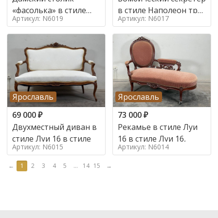
«фасолька» в стиле
в стиле Наполеон труа
Артикул: N6019
Артикул: N6017
Луи 16,
в стиле
Ярославль
Ярославль
69 000
₽
73 000
₽
Двухместный диван в
Рекамье в стиле Луи
стиле Луи 16 в стиле
16 в стиле Луи 16,
Артикул: N6015
Артикул: N6014
←
1
2
3
4
5
...
14
15
→