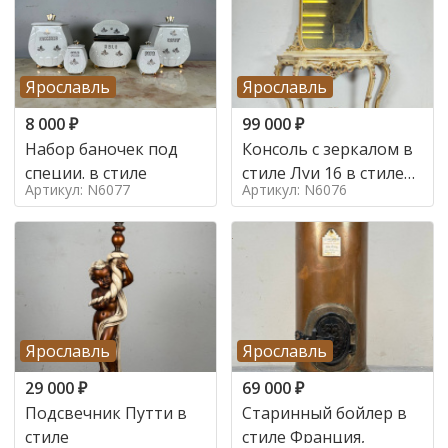
Ярославль
Ярославль
8 000
₽
99 000
₽
Набор баночек под
Консоль с зеркалом в
специи. в стиле
стиле Луи 16 в стиле
Артикул: N6077
Артикул: N6076
Луи 16, Италия,
Ярославль
Ярославль
29 000
₽
69 000
₽
Подсвечник Путти в
Старинный бойлер в
стиле
стиле Франция,