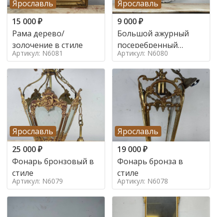
Ярославль
Ярославль
15 000
₽
9 000
₽
Рама дерево/
Большой ажурный
золочение в стиле
посеребренный
Артикул: N6081
Артикул: N6080
поднос в стиле
Ярославль
Ярославль
25 000
₽
19 000
₽
Фонарь бронзовый в
Фонарь бронза в
стиле
стиле
Артикул: N6079
Артикул: N6078