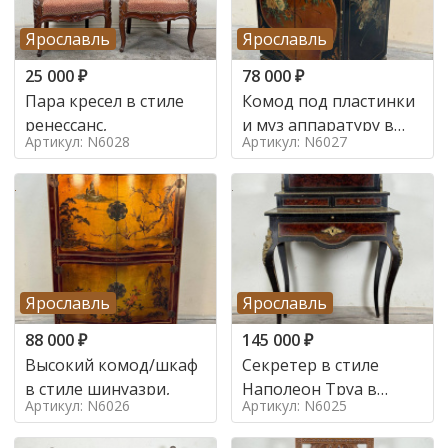
Ярославль
Ярославль
25 000
₽
78 000
₽
Пара кресел в стиле
Комод под пластинки
ренессанс,
и муз аппаратуру в
Артикул: N6028
Артикул: N6027
стиле шинуазри,
Ярославль
Ярославль
88 000
₽
145 000
₽
Высокий комод/шкаф
Секретер в стиле
в стиле шинуазри,
Наполеон Труа в
Артикул: N6026
Артикул: N6025
стиле 19 век