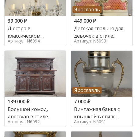
Ярославль
39 000
₽
449 000
₽
Люстра в
Детская спальня для
классическом
девочек в стиле
Артикул: N6094
Артикул: N6093
итальянском стиле на
итальянского барокко
10 ламп. в стиле
в стиле
Ярославль
139 000
₽
7 000
₽
Большой комод,
Винтажная банка с
дрессуар в стиле
крышкой в стиле
Артикул: N6092
Артикул: N6091
ренессанс,
Италия,