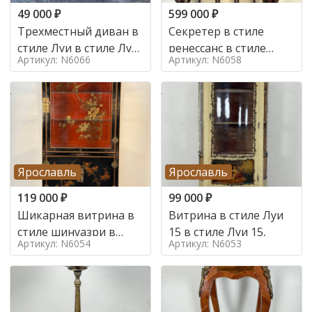
49 000
₽
599 000
₽
Трехместный диван в
Секретер в стиле
стиле Луи в стиле Луи
ренессанс в стиле
Артикул: N6066
Артикул: N6058
16,
ренессанс, 19 век
Ярославль
Ярославль
119 000
₽
99 000
₽
Шикарная витрина в
Витрина в стиле Луи
стиле шинуазри в
15 в стиле Луи 15,
Артикул: N6054
Артикул: N6053
стиле шинуазри,