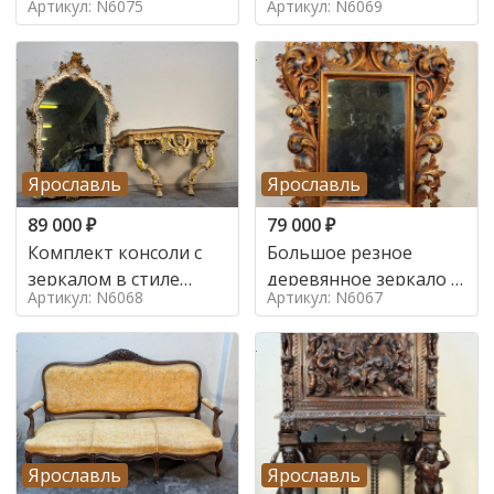
Артикул: N6075
Артикул: N6069
Ярославль
Ярославль
89 000
₽
79 000
₽
Комплект консоли с
Большое резное
зеркалом в стиле
деревянное зеркало с
Артикул: N6068
Артикул: N6067
ренессанс,
золочением в стиле
Ярославль
Ярославль