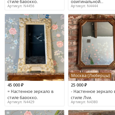
стиле барокко,
оригинальной
Артикул: N4456
Артикул: N4444
деревянной раме в с
Москва (Люберцы)
45 000
₽
25 000
₽
= Настенное зеркало в
- Настенное зеркало 
стиле барокко,
стиле Луи,
Артикул: N4429
Артикул: N4380