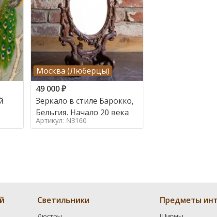
Москва (Люберцы)
49 000
₽
й
Зеркало в стиле Барокко,
Бельгия, Начало 20 века
Артикул: N3160
й
Светильники
Предметы инт
Люстры
Ширмы