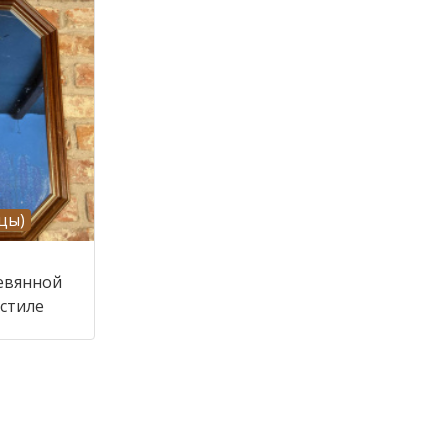
цы)
ревянной
 стиле