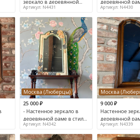
зеркало в деревянной
деревянной рам
Артикул: N4431
Артикул: N4430
тиле
раме в стиле
Москва (Люберцы)
Москва (Любер
25 000
₽
9 000
₽
в
- Настенное зеркало в
Настенное зерк
деревянной раме в стиле
деревянной рам
Артикул: N4342
Артикул: N4339
ар нуво,