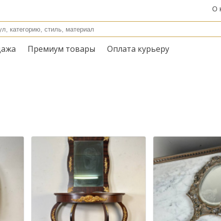
О 
дажа
Премиум товары
Оплата курьеру