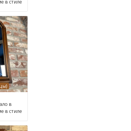
е в стиле
цы)
ало в
е в стиле