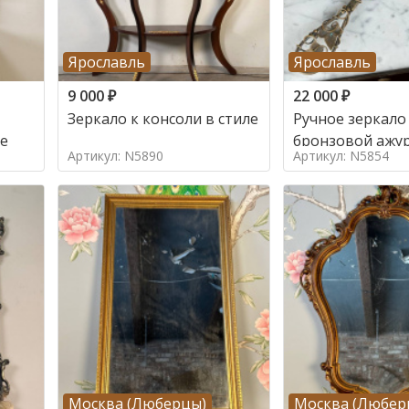
Ярославль
Ярославль
9 000
₽
22 000
₽
Зеркало к консоли в стиле
Ручное зеркало
ле
бронзовой ажу
Артикул: N5890
Артикул: N5854
в стиле
Москва (Люберцы)
Москва (Любер