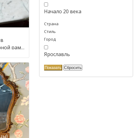
Начало 20 века
Страна
Стиль
Город
 в
рной раме
Ярославль
цы)