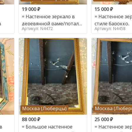
19 000
₽
15 000
₽
= Настенное зеркало в
= Настенное зе
19в
деревянной раме/поталь
стиле барокко,
Артикул: N4472
Артикул: N4458
в стиле
Москва (Люберцы)
Москва (Любер
88 000
₽
25 000
₽
в
= Большое настенное
= Настенное зе