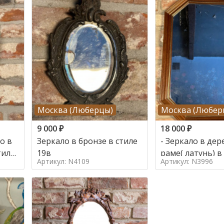
Москва (Люберцы)
Москва (Любер
9 000
₽
18 000
₽
о в
Зеркало в бронзе в стиле
- Зеркало в де
тиле
19в
раме( латунь) в
Артикул: N4109
Артикул: N3996