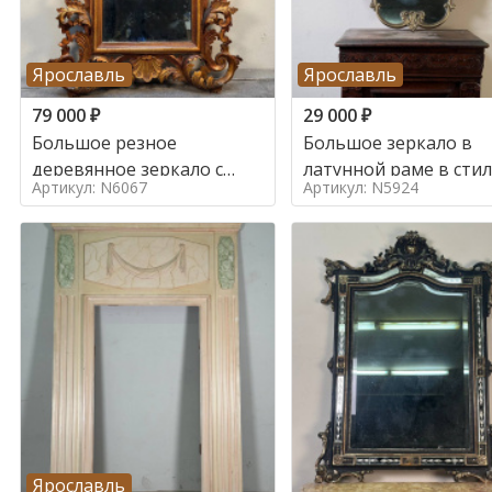
Ярославль
Ярославль
79 000
₽
29 000
₽
Большое резное
Большое зеркало в
деревянное зеркало с
латунной раме в сти
Артикул: N6067
Артикул: N5924
золочением в стиле
Ярославль