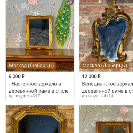
Москва (Люберцы)
Москва (Люберцы)
9 000
₽
12 000
₽
- Настенное зеркало в
Венецианское зеркал
деревянной раме в стиле
деревянной раме в с
Артикул: N4317
Артикул: N4114
1960