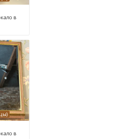
ркало в
цы)
ркало в