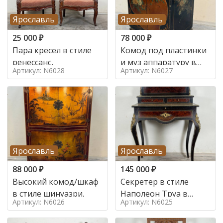
Ярославль
Ярославль
25 000
₽
78 000
₽
Пара кресел в стиле
Комод под пластинки
ренессанс,
и муз аппаратуру в
Артикул: N6028
Артикул: N6027
стиле шинуазри,
Ярославль
Ярославль
88 000
₽
145 000
₽
Высокий комод/шкаф
Секретер в стиле
в стиле шинуазри,
Наполеон Труа в
Артикул: N6026
Артикул: N6025
стиле 19 век