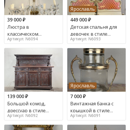
Ярославль
39 000
₽
449 000
₽
Люстра в
Детская спальня для
классическом
девочек в стиле
Артикул: N6094
Артикул: N6093
итальянском стиле на
итальянского барокко
10 ламп. в стиле
в стиле
Ярославль
139 000
₽
7 000
₽
Большой комод,
Винтажная банка с
дрессуар в стиле
крышкой в стиле
Артикул: N6092
Артикул: N6091
ренессанс,
Италия,