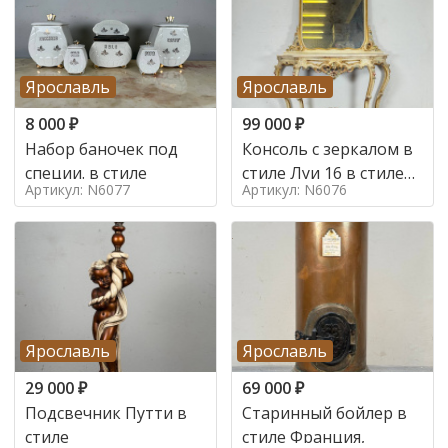
Ярославль
Ярославль
8 000
₽
99 000
₽
Набор баночек под
Консоль с зеркалом в
специи. в стиле
стиле Луи 16 в стиле
Артикул: N6077
Артикул: N6076
Луи 16, Италия,
Ярославль
Ярославль
29 000
₽
69 000
₽
Подсвечник Путти в
Старинный бойлер в
стиле
стиле Франция,