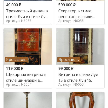
49 000
₽
599 000
₽
Трехместный диван в
Секретер в стиле
стиле Луи в стиле Луи
ренессанс в стиле
Артикул: N6066
Артикул: N6058
16,
ренессанс, 19 век
Ярославль
Ярославль
119 000
₽
99 000
₽
Шикарная витрина в
Витрина в стиле Луи
стиле шинуазри в
15 в стиле Луи 15,
Артикул: N6054
Артикул: N6053
стиле шинуазри,