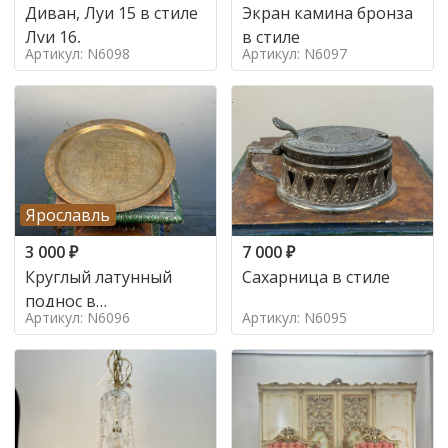
Диван, Луи 15 в стиле
Экран камина бронза
Луи 16,
в стиле
Артикул: N6098
Артикул: N6097
Ярославль
3 000
₽
7 000
₽
Круглый латунный
Сахарница в стиле
поднос в
Артикул: N6096
Артикул: N6095
марокканском стиле в
стиле