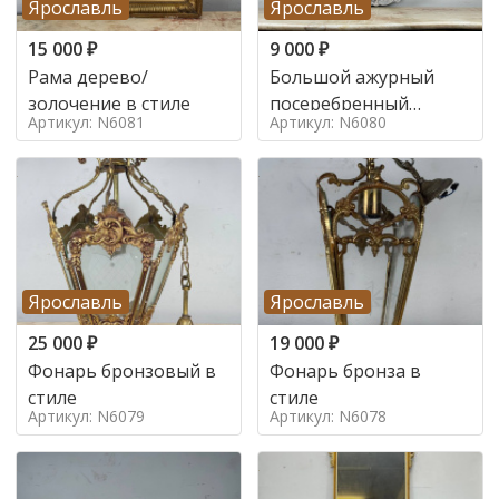
Ярославль
Ярославль
15 000
₽
9 000
₽
Рама дерево/
Большой ажурный
золочение в стиле
посеребренный
Артикул: N6081
Артикул: N6080
поднос в стиле
Ярославль
Ярославль
25 000
₽
19 000
₽
Фонарь бронзовый в
Фонарь бронза в
стиле
стиле
Артикул: N6079
Артикул: N6078