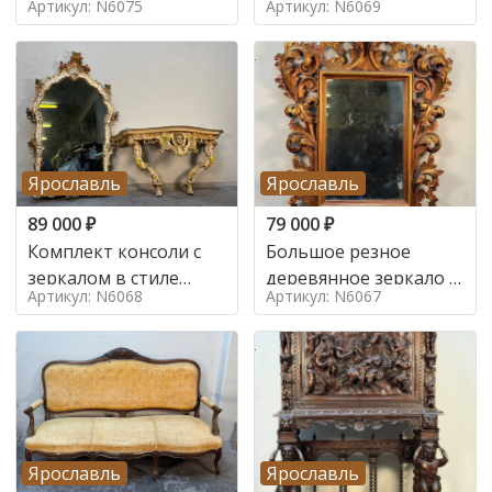
Артикул: N6075
Артикул: N6069
Ярославль
Ярославль
89 000
₽
79 000
₽
Комплект консоли с
Большое резное
зеркалом в стиле
деревянное зеркало с
Артикул: N6068
Артикул: N6067
ренессанс,
золочением в стиле
Ярославль
Ярославль