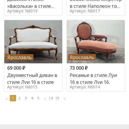
«фасолька» в стиле
в стиле Наполеон труа
Артикул: N6019
Артикул: N6017
Луи 16,
в стиле
Ярославль
Ярославль
69 000
₽
73 000
₽
Двухместный диван в
Рекамье в стиле Луи
стиле Луи 16 в стиле
16 в стиле Луи 16,
Артикул: N6015
Артикул: N6014
←
1
2
3
4
5
...
14
15
→